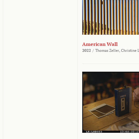
American Wall
2022
/
Thomas Zeller,
Christine 