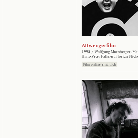
Attwengerfilm
1995
/
Wolfgang Murnberger,
Mar
Hans-Peter Falkner,
Florian Flick
Film online erhältlich