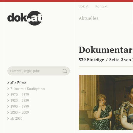
dok.at
Kontakt
Aktuelles
Dokumentar
539 Einträge
/
Seite 2
von 
alle Filme
Filme mit Kaufoption
1970 – 1979
1980 – 1989
1990 – 1999
2000 – 2009
ab 2010