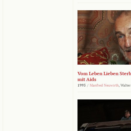
Vom Leben Lieben Sterb
mit Aids
1993
/
Manfred Neuwirth
,
Walter