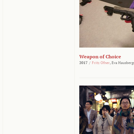
Weapon of Choice
2017
/
Fritz Ofner
,
Eva Hausberg