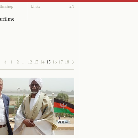
ilmshop
Links
EN
rfilme
1
2
…
12
13
14
15
16
17
18