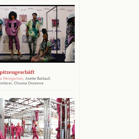
Spitzengeschäft
a Weingartner
,
Anette Baldauf,
eiterer,
Chioma Onyenwe