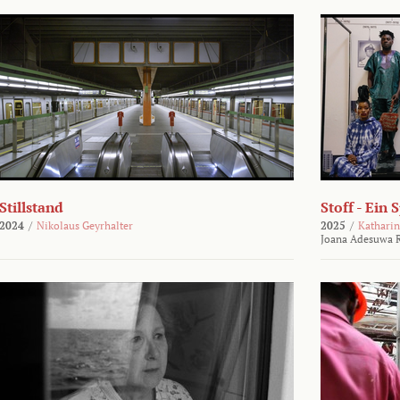
Stillstand
Stoff - Ein 
2024
/
Nikolaus Geyrhalter
2025
/
Katharin
Joana Adesuwa R