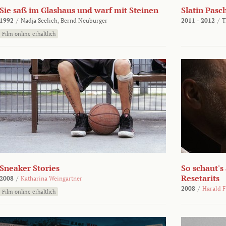
Sie saß im Glashaus und warf mit Steinen
Slatin Pasc
1992
/
Nadja Seelich,
Bernd Neuburger
2011 - 2012
/
T
Film online erhältlich
Sneaker Stories
So schaut's
Resetarits
2008
/
Katharina Weingartner
2008
/
Harald F
Film online erhältlich