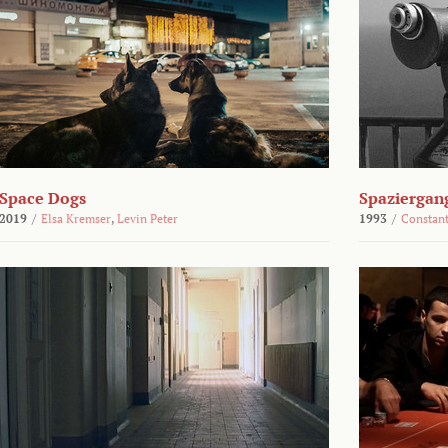
Space Dogs
Spaziergan
2019
/
Elsa Kremser
,
Levin Peter
1993
/
Constant