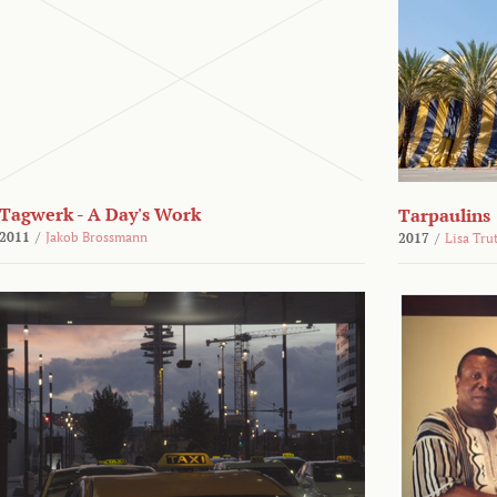
Tagwerk - A Day's Work
Tarpaulins
2011
/
Jakob Brossmann
2017
/
Lisa Tru