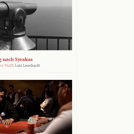
g nach Syrakus
in Wulff
,
Lutz Leonhardt