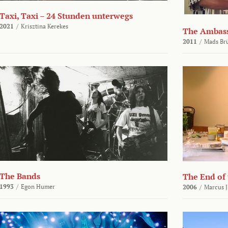
Taxi, Taxi – 24 Stunden unterwegs
2021
/
Krisztina Kerekes
The Ambas
2011
/
Mads Br
The Bands
The End of
1993
/
Egon Humer
2006
/
Marcus J