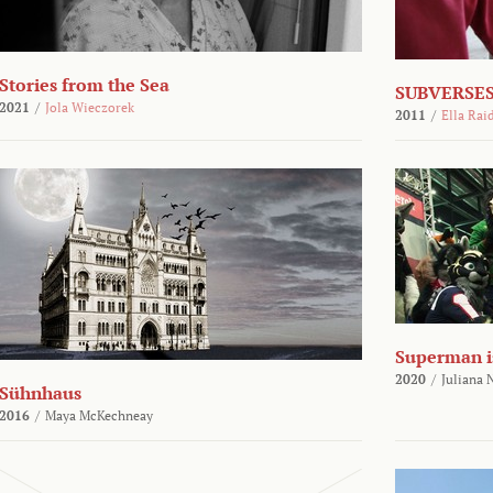
Stories from the Sea
SUBVERSES
2021
/
Jola Wieczorek
2011
/
Ella Rai
Superman i
2020
/
Juliana
Sühnhaus
2016
/
Maya McKechneay