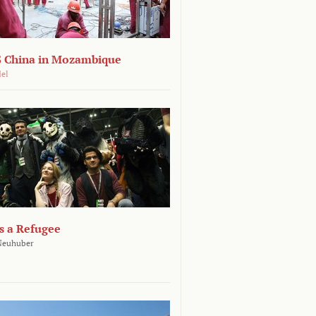
 China in Mozambique
del
s a Refugee
 Neuhuber