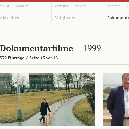
dok.at
Kontakt
Vorstand
Service
Förderer
F
Aktuelles
Mitglieder
Dokumenta
Dokumentarfilme
– 1999
539 Einträge
/
Seite 15
von 18