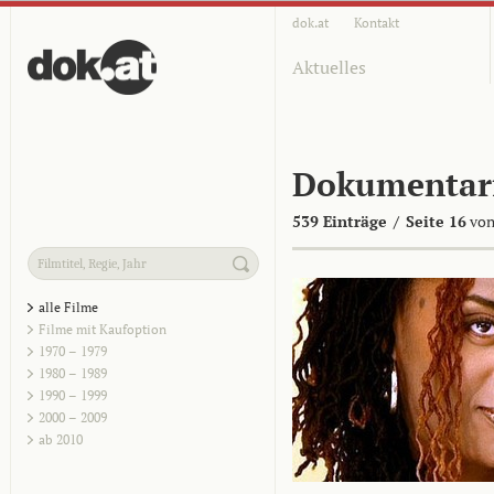
dok.at
Kontakt
Aktuelles
Dokumentar
539 Einträge
/
Seite 16
von
alle Filme
Filme mit Kaufoption
1970 – 1979
1980 – 1989
1990 – 1999
2000 – 2009
ab 2010