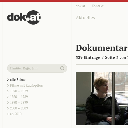
dok.at
Kontakt
Aktuelles
Dokumentar
539 Einträge
/
Seite 3
von 
alle Filme
Filme mit Kaufoption
1970 – 1979
1980 – 1989
1990 – 1999
2000 – 2009
ab 2010