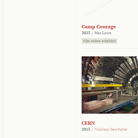
Camp Courage
2023
/
Max Lowe
Film online erhältlich
CERN
2013
/
Nikolaus Geyrhalter