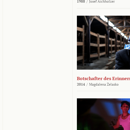
1988
/
Josef Aichholzer
Botschafter des Erinner
2014
/
Magdalena Żelasko