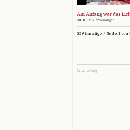
Am Anfang war das Lic
2010
/
P.A. Straubinger
539 Einträge
/
Seite 1
von 
Seitenanfang