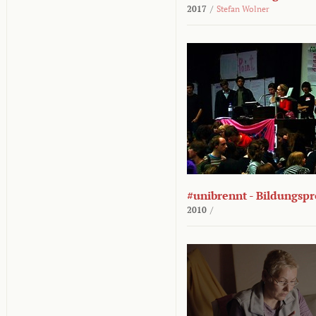
2017
/
Stefan Wolner
#unibrennt - Bildungspr
2010
/