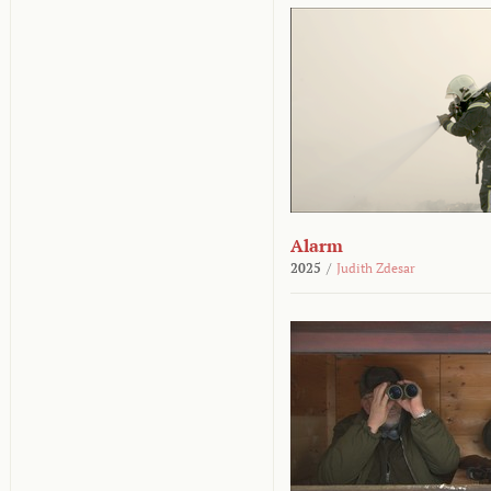
Alarm
2025
/
Judith Zdesar