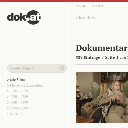
dok.at
Kontakt
Aktuelles
Dokumentar
539 Einträge
/
Seite 1
von 
alle Filme
Filme mit Kaufoption
1970 – 1979
1980 – 1989
1990 – 1999
2000 – 2009
ab 2010