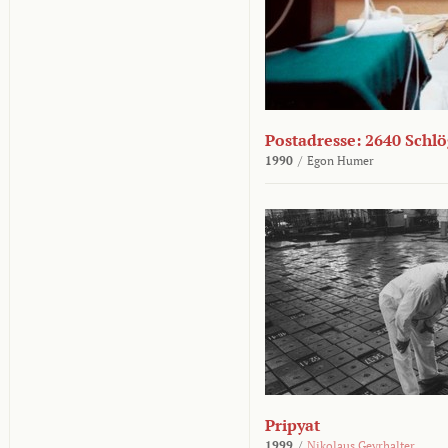
Postadresse: 2640 Schl
1990
/
Egon Humer
Pripyat
1999
/
Nikolaus Geyrhalter