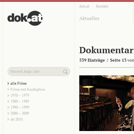
dok.at
Kontakt
Aktuelles
Dokumentar
539 Einträge
/
Seite 13
von
alle Filme
Filme mit Kaufoption
1970 – 1979
1980 – 1989
1990 – 1999
2000 – 2009
ab 2010