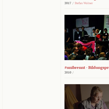
2017
/
Stefan Wolner
#unibrennt - Bildungspr
2010
/