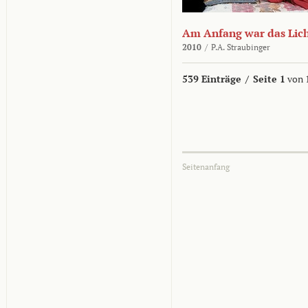
Am Anfang war das Lic
2010
/
P.A. Straubinger
539 Einträge
/
Seite 1
von 
Seitenanfang