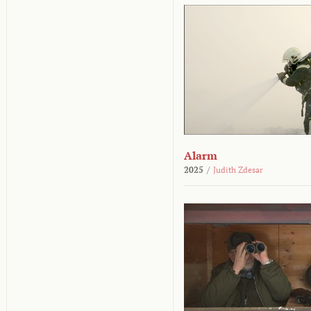
Alarm
2025
/
Judith Zdesar