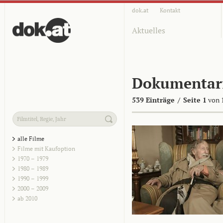
dok.at
Kontakt
Aktuelles
Dokumentar
539 Einträge
/
Seite 1
von 
alle Filme
Filme mit Kaufoption
1970 – 1979
1980 – 1989
1990 – 1999
2000 – 2009
ab 2010