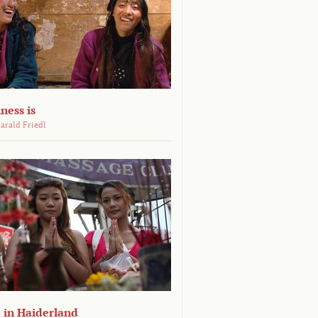
ness is
arald Friedl
 in Haiderland