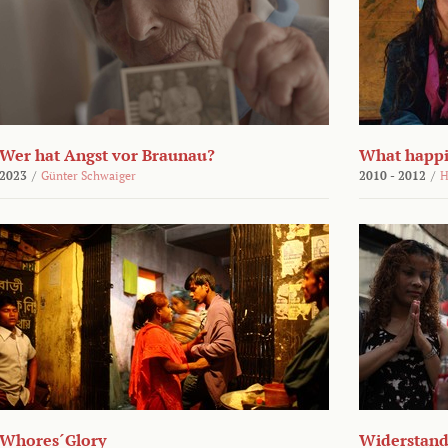
Wer hat Angst vor Braunau?
What happi
2023
/
Günter Schwaiger
2010 - 2012
/
H
Whores´Glory
Widerstand