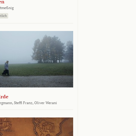
en
atmeßnig
tlich
Erde
ergmann,
Steffi Franz,
Oliver Werani