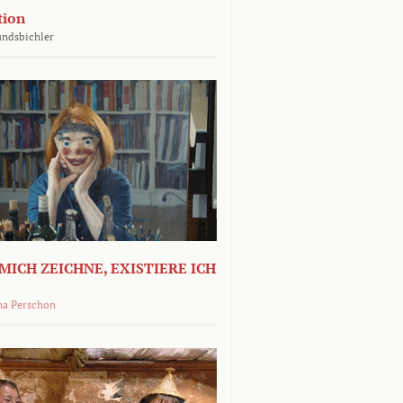
tion
undsbichler
MICH ZEICHNE, EXISTIERE ICH
na Perschon