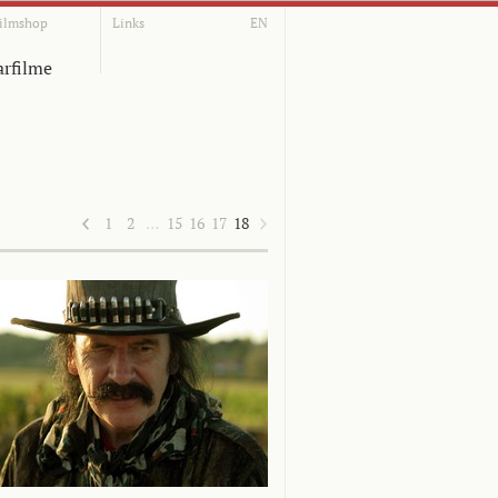
ilmshop
Links
EN
rfilme
1
2
…
15
16
17
18