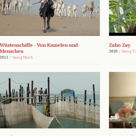
Wüstenschiffe - Von Kamelen und
Zaho Zay
Menschen
2020
/
Georg Ti
2012
/
Georg Misch