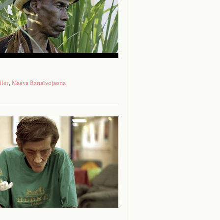
ller
,
Maéva Ranaïvojaona