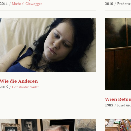
2011
/
Michael Glawogger
2010
/
Frederic
Wie die Anderen
2015
/
Constantin Wulff
Wien Reto
1983
/
Josef Ai