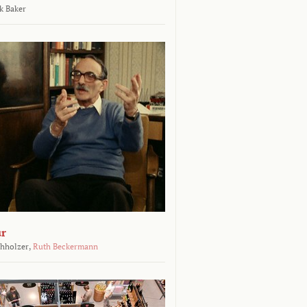
k Baker
ur
chholzer,
Ruth Beckermann