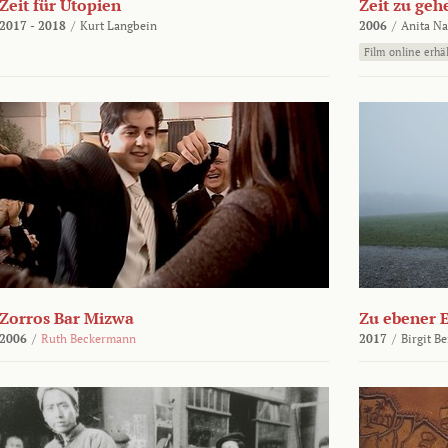
Zeit für Utopien
Zeit zu geh
2017 - 2018
/
Kurt Langbein
2006
/
Anita N
Film online erhäl
Zorros Bar Mizwa
Zu ebener 
2006
/
Ruth Beckermann
2017
/
Birgit B