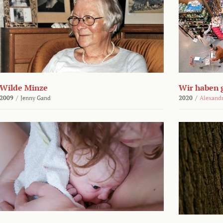
Wilde Minze
Wir haben 
2009
/
Jenny Gand
2020
/
Alexand