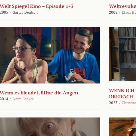
Welt Spiegel Kino – Episode 1-3
Weltrevolu
2005
/
Gustav Deutsch
2008
/
Klaus H
WENN ICH 
Wenn es blendet, öffne die Augen
DREIFACH
2014
/
Ivette Löcker
2023
/
Christia