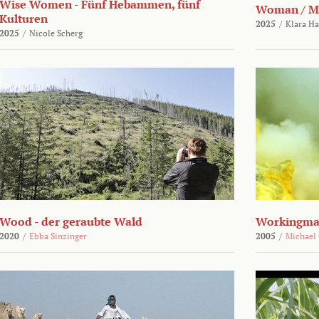
Wise Women - Fünf Hebammen, fünf
Woman / M
Kulturen
2025
/
Klara H
2025
/
Nicole Scherg
Wood - der geraubte Wald
Workingma
2020
/
Ebba Sinzinger
2005
/
Michael