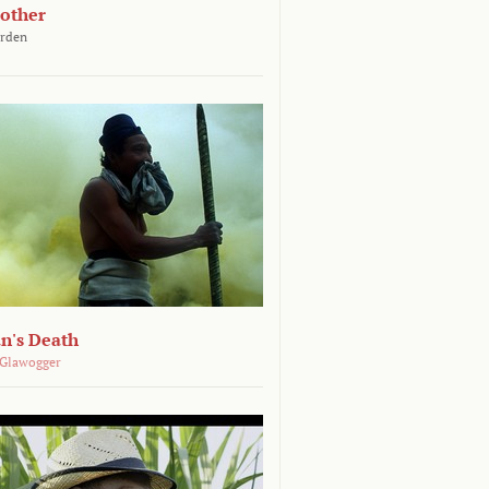
other
arden
n's Death
 Glawogger