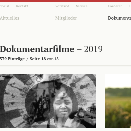
dok.at
Kontakt
Vorstand
Service
Förderer
F
Aktuelles
Mitglieder
Dokumenta
Dokumentarfilme
– 2019
539 Einträge
/
Seite 18
von 18