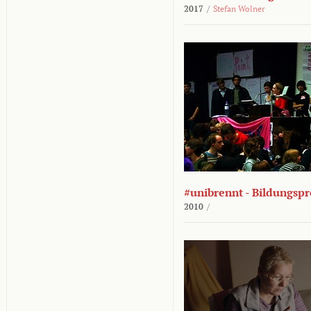
2017
/
Stefan Wolner
#unibrennt - Bildungspr
2010
/