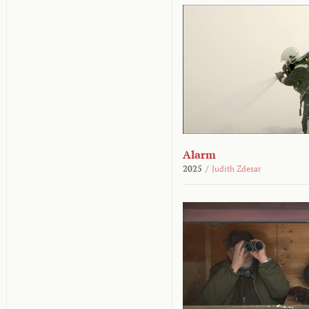
Alarm
2025
/
Judith Zdesar