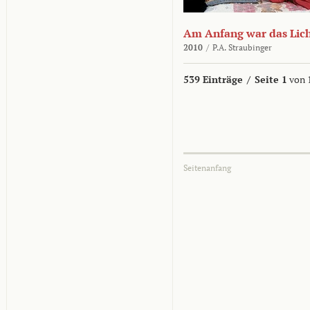
Am Anfang war das Lic
2010
/
P.A. Straubinger
539 Einträge
/
Seite 1
von 
Seitenanfang