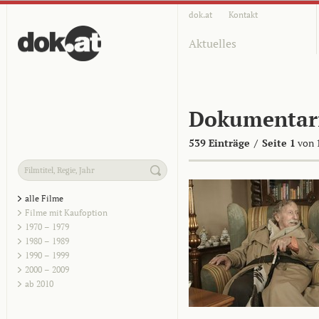
dok.at
Kontakt
Aktuelles
Dokumentar
539 Einträge
/
Seite 1
von 
alle Filme
Filme mit Kaufoption
1970 – 1979
1980 – 1989
1990 – 1999
2000 – 2009
ab 2010