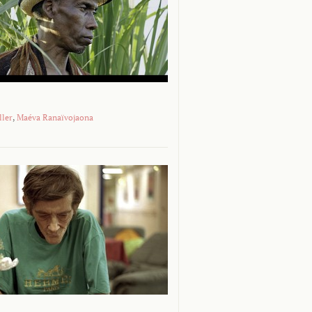
ller
,
Maéva Ranaïvojaona