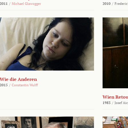
2011
/
Michael Glawogger
2010
/
Frederic
Wie die Anderen
2015
/
Constantin Wulff
Wien Reto
1983
/
Josef Ai