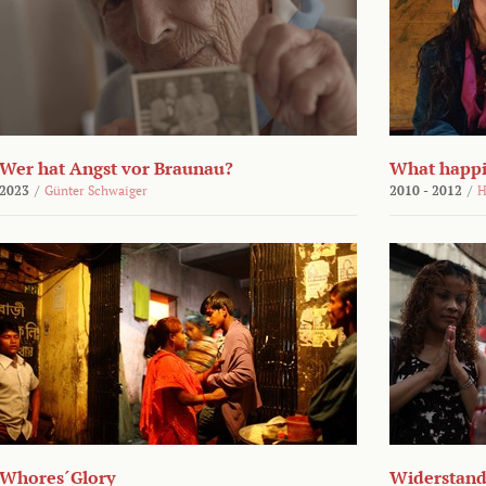
Wer hat Angst vor Braunau?
What happi
2023
/
Günter Schwaiger
2010 - 2012
/
H
Whores´Glory
Widerstand