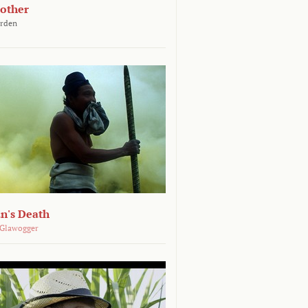
other
arden
n's Death
 Glawogger