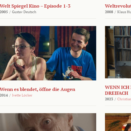
Welt Spiegel Kino – Episode 1-3
Weltrevolu
2005
/
Gustav Deutsch
2008
/
Klaus H
WENN ICH 
Wenn es blendet, öffne die Augen
DREIFACH
2014
/
Ivette Löcker
2023
/
Christia