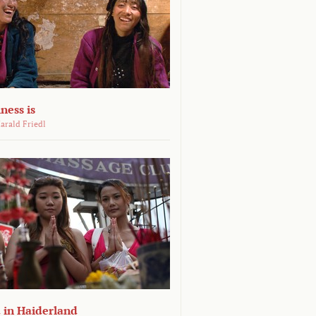
ness is
arald Friedl
 in Haiderland