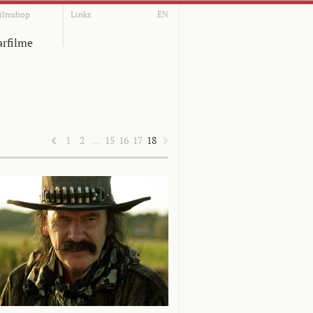
ilmshop
Links
EN
rfilme
1
2
…
15
16
17
18