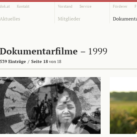
dok.at
Kontakt
Vorstand
Service
Förderer
F
Aktuelles
Mitglieder
Dokumenta
Dokumentarfilme
– 1999
539 Einträge
/
Seite 18
von 18