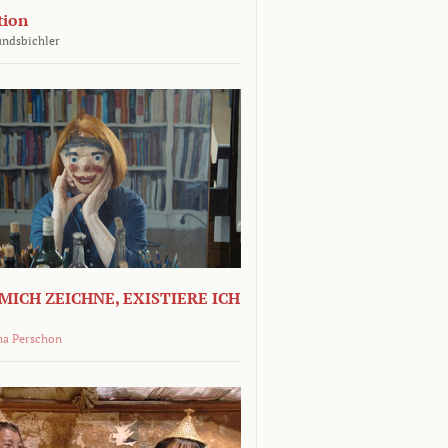
tion
undsbichler
MICH ZEICHNE, EXISTIERE ICH
na Perschon