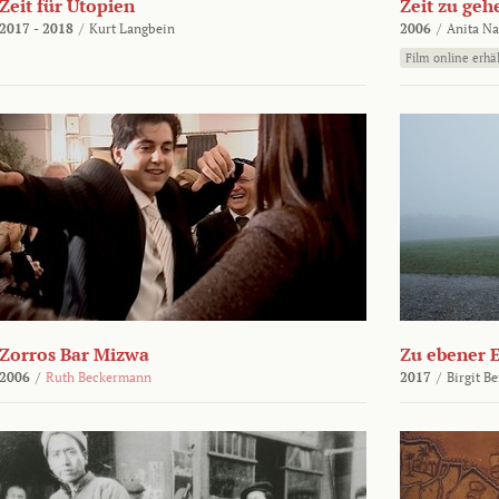
Zeit für Utopien
Zeit zu geh
2017 - 2018
/
Kurt Langbein
2006
/
Anita N
Film online erhäl
Zorros Bar Mizwa
Zu ebener 
2006
/
Ruth Beckermann
2017
/
Birgit B