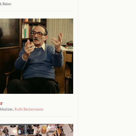
k Baker
ur
chholzer,
Ruth Beckermann