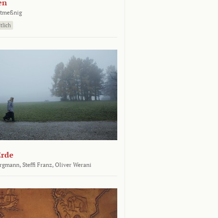
en
atmeßnig
tlich
Erde
ergmann,
Steffi Franz,
Oliver Werani