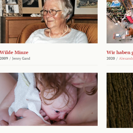
Wilde Minze
Wir haben 
2009
/
Jenny Gand
2020
/
Alexand