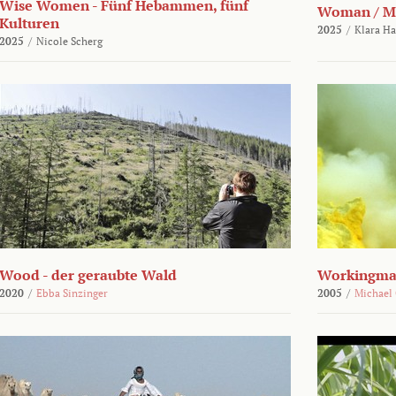
Wise Women - Fünf Hebammen, fünf
Woman / M
Kulturen
2025
/
Klara H
2025
/
Nicole Scherg
Wood - der geraubte Wald
Workingma
2020
/
Ebba Sinzinger
2005
/
Michael