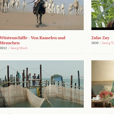
Wüstenschiffe - Von Kamelen und
Zaho Zay
Menschen
2020
/
Georg Ti
2012
/
Georg Misch