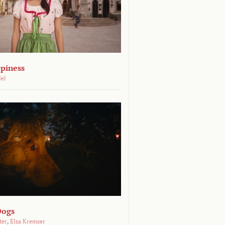
piness
del
Dogs
ter
,
Elsa Kremser