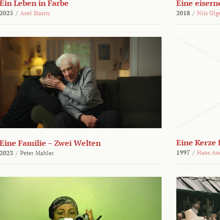
Ein Leben in Farbe
Eine eisern
2025
/
Axel Stasny
2018
/
Nils Olg
Eine Kerze
Eine Familie – Zwei Welten
1997
/
Hans An
2023
/
Peter Mahler