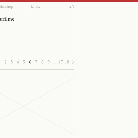
ilmshop
Links
EN
rfilme
1
2
3
4
5
6
7
8
9
…
17
18