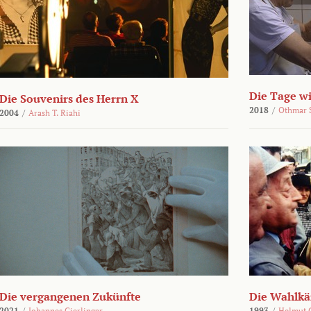
Die Tage wi
Die Souvenirs des Herrn X
2018
/
Othmar 
2004
/
Arash T. Riahi
Die vergangenen Zukünfte
Die Wahlk
2021
/
Johannes Gierlinger
1993
/
Helmut 