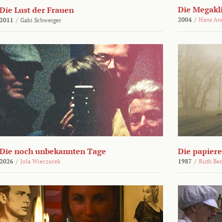
Die Megakl
Die Lust der Frauen
2004
/
Hans An
2011
/
Gabi Schweiger
Die noch unbekannten Tage
Die papier
2026
/
Jola Wieczorek
1987
/
Ruth Be