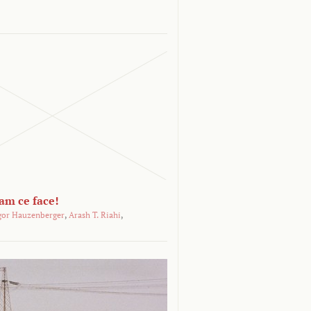
-am ce face!
gor Hauzenberger
,
Arash T. Riahi
,