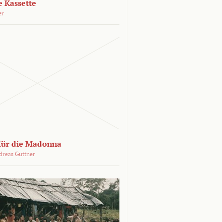
e Kassette
er
 für die Madonna
dreas Guttner