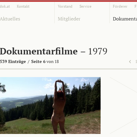
dok.at
Kontakt
Vorstand
Service
Förderer
F
Aktuelles
Mitglieder
Dokumenta
Dokumentarfilme
– 1979
539 Einträge
/
Seite 6
von 18