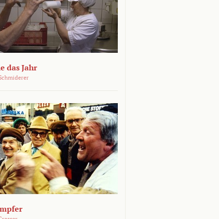
e das Jahr
Schmiderer
ämpfer
Grasser