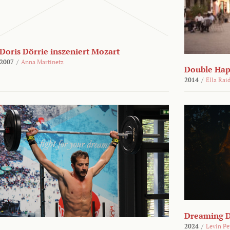
Doris Dörrie inszeniert Mozart
2007
/
Anna Martinetz
Double Hap
2014
/
Ella Rai
Dreaming 
2024
/
Levin Pe