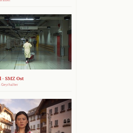
 - SMZ Ost
 Geyrhalter