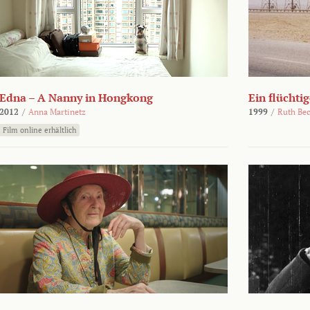
Edna – A Nanny in Hongkong
Ein flüchti
2012
/
Anna Martinetz
1999
/
Ruth Be
Film online erhältlich