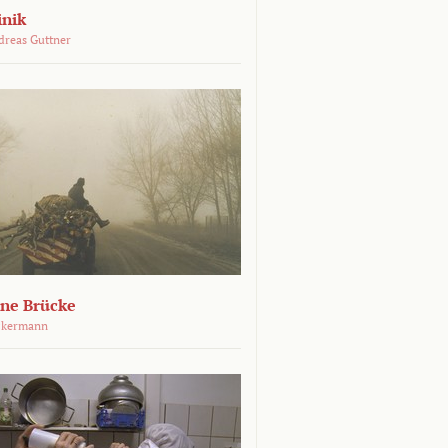
inik
dreas Guttner
ene Brücke
ckermann