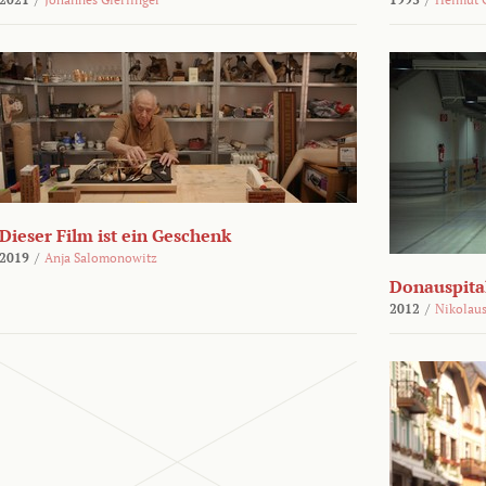
Dieser Film ist ein Geschenk
2019
/
Anja Salomonowitz
Donauspital
2012
/
Nikolaus