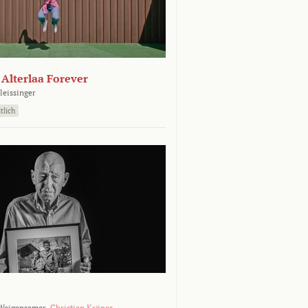
- Alterlaa Forever
leissinger
tlich
Weigensamer,
Christian Krönes