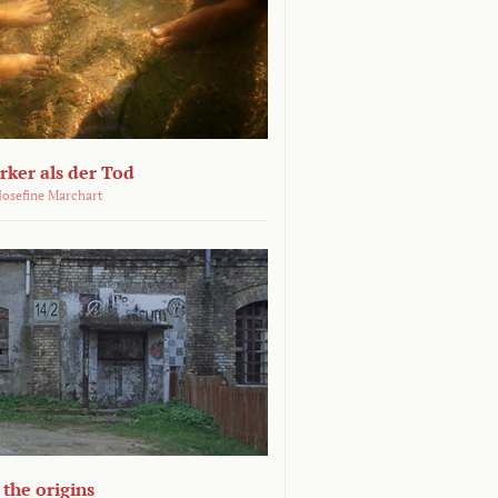
ärker als der Tod
 Josefine Marchart
the origins