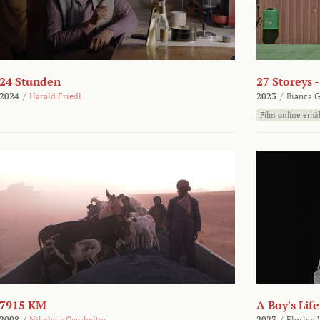
24 Stunden
27 Storeys 
2024
/
Harald Friedl
2023
/
Bianca G
Film online erhäl
7915 KM
A Boy's Life
2008
/
Nikolaus Geyrhalter
2023
/
Florian 