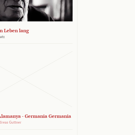
n Leben lang
atz
lamanya - Germania Germania
dreas Guttner