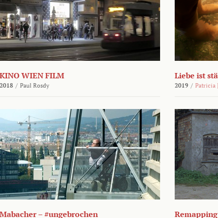
KINO WIEN FILM
Liebe ist st
2018
/
Paul Rosdy
2019
/
Patricia
Mabacher – #ungebrochen
Remapping 