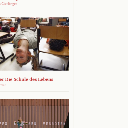
 Gierlinger
r Die Schule des Lebens
ttler