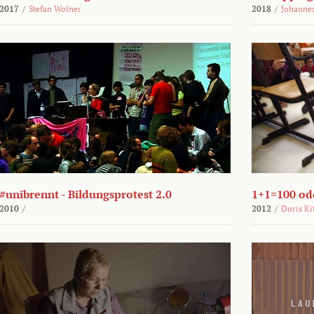
2017
/
Stefan Wolner
2018
/
Johannes
#unibrennt - Bildungsprotest 2.0
1+1=100 ode
2010
/
2012
/
Doris Ki