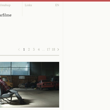
ilmshop
Links
EN
rfilme
1
2
3
4
…
17
18