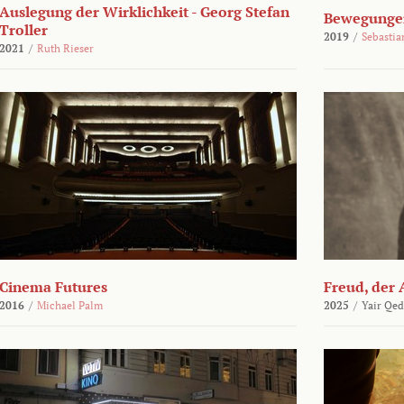
Auslegung der Wirklichkeit - Georg Stefan
Bewegungen
Troller
2019
/
Sebasti
2021
/
Ruth Rieser
Cinema Futures
Freud, der 
2016
/
Michael Palm
2025
/
Yair Qed