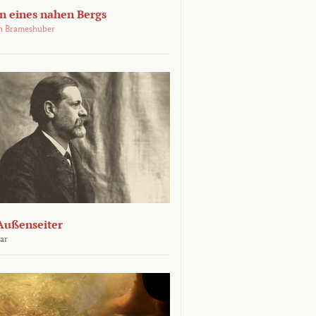
 eines nahen Bergs
an Brameshuber
Außenseiter
ar