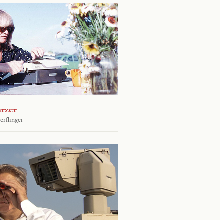
arzer
erflinger