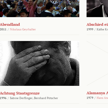
Abendland
Abschied ei
2011
/
Nikolaus Geyrhalter
1999
/
Käthe Kr
Alamanya A
Achtung Staatsgrenze
1979
/
Hans An
1996
/
Sabine Derflinger,
Bernhard Pötscher