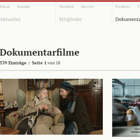
dok.at
Kontakt
Vorstand
Service
Förderer
F
Aktuelles
Mitglieder
Dokumenta
Dokumentarfilme
539 Einträge
/
Seite 1
von 18