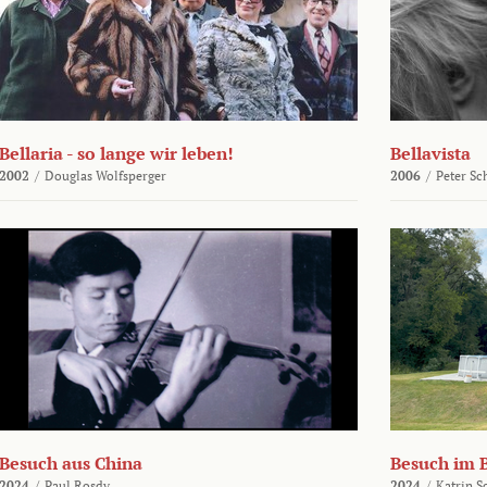
Bellaria - so lange wir leben!
Bellavista
2002
/
Douglas Wolfsperger
2006
/
Peter Sc
Besuch aus China
Besuch im 
2024
/
Paul Rosdy
2024
/
Katrin S