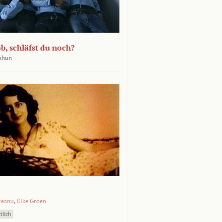
b, schläfst du noch?
Bohun
ceanu
,
Elke Groen
tlich