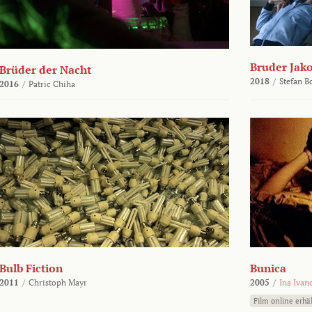
Bruder Jako
Brüder der Nacht
2018
/
Stefan 
2016
/
Patric Chiha
Bulb Fiction
Bunica
2011
/
Christoph Mayr
2005
/
Ina Ivan
Film online erhäl