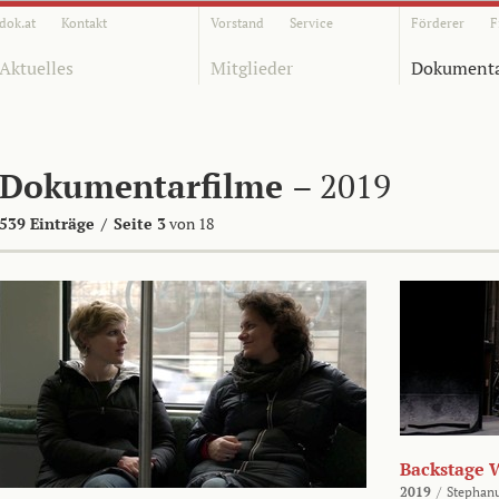
dok.at
Kontakt
Vorstand
Service
Förderer
F
Aktuelles
Mitglieder
Dokumenta
Dokumentarfilme
– 2019
539 Einträge
/
Seite 3
von 18
Backstage 
2019
/
Stephan