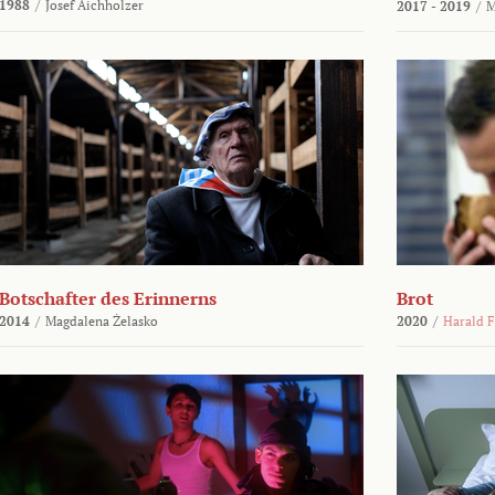
1988
/
Josef Aichholzer
2017 - 2019
/
M
Botschafter des Erinnerns
Brot
2014
/
Magdalena Żelasko
2020
/
Harald F