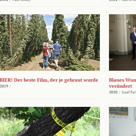
BIER! Der beste Film, der je gebraut wurde
Blaues Wund
verändert
2019
/
2020
/
Josef Pa