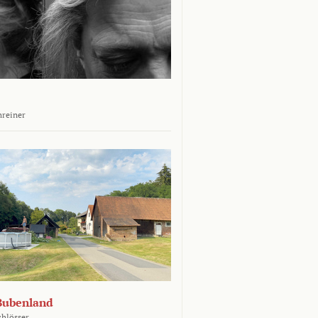
hreiner
Bubenland
chlösser