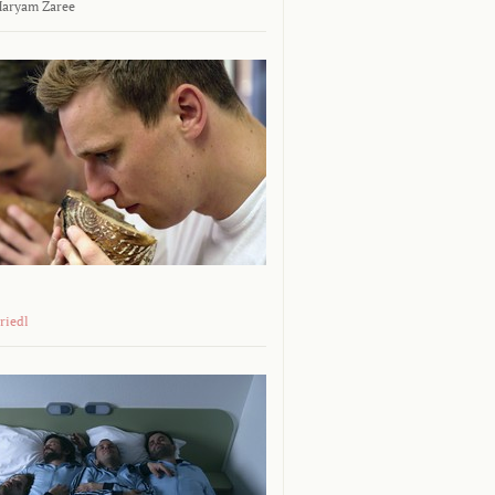
aryam Zaree
riedl