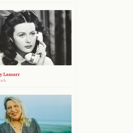
dy Lamarr
isch