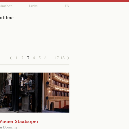
ilmshop
Links
EN
rfilme
1
2
3
4
5
6
…
17
18
Wiener Staatsoper
us Domanig