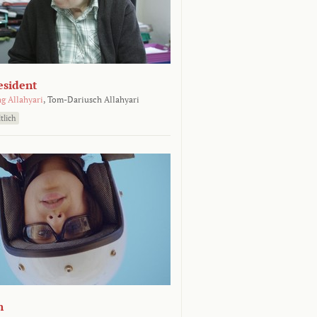
esident
g Allahyari
,
Tom-Dariusch Allahyari
tlich
n