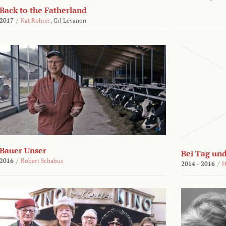
Back to the Fatherland
2017
/
Kat Rohrer
,
Gil Levanon
Bauer Unser
Bei Tag und
2016
/
Robert Schabus
2014 - 2016
/
H