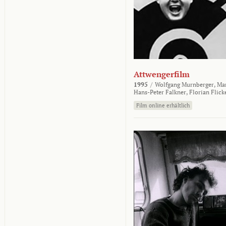
Attwengerfilm
1995
/
Wolfgang Murnberger,
Mar
Hans-Peter Falkner,
Florian Flick
Film online erhältlich