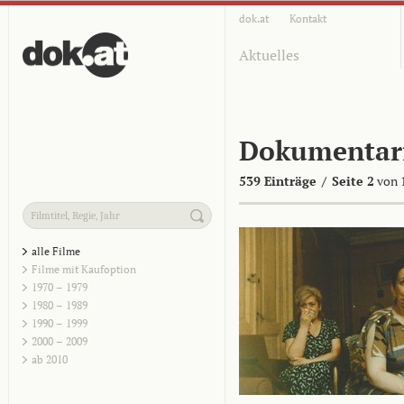
dok.at
Kontakt
Aktuelles
Dokumentar
539 Einträge
/
Seite 2
von 
alle Filme
Filme mit Kaufoption
1970 – 1979
1980 – 1989
1990 – 1999
2000 – 2009
ab 2010