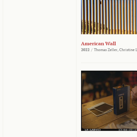
American Wall
2022
/
Thomas Zeller,
Christine 