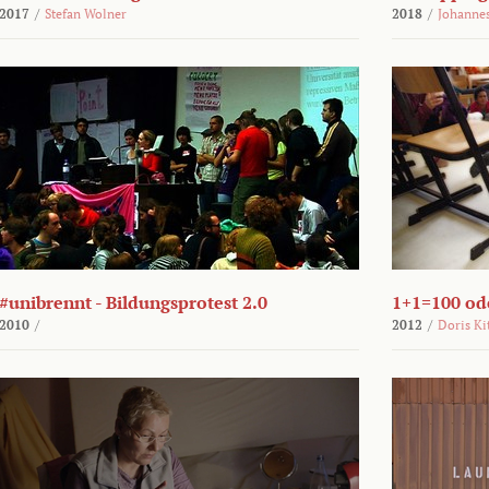
2017
/
Stefan Wolner
2018
/
Johannes
#unibrennt - Bildungsprotest 2.0
1+1=100 ode
2010
/
2012
/
Doris Ki