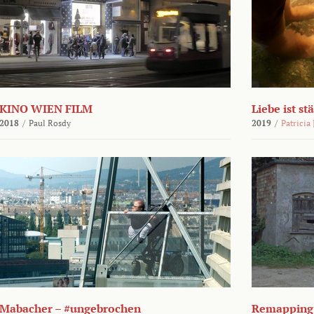
KINO WIEN FILM
Liebe ist st
2018
/
Paul Rosdy
2019
/
Patricia
Mabacher – #ungebrochen
Remapping 