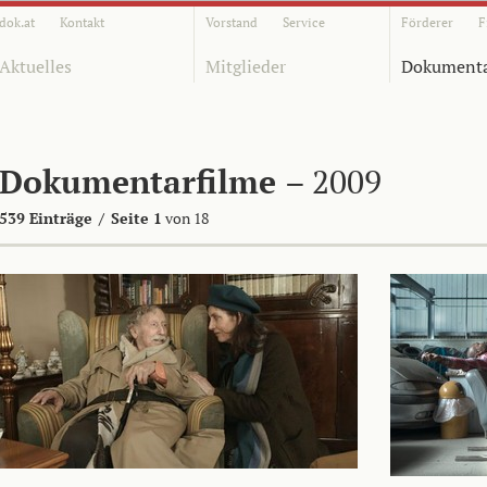
dok.at
Kontakt
Vorstand
Service
Förderer
F
Aktuelles
Mitglieder
Dokumenta
Dokumentarfilme
– 2009
539 Einträge
/
Seite 1
von 18