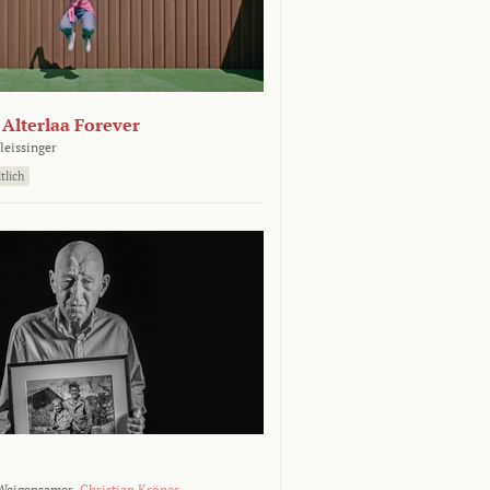
- Alterlaa Forever
leissinger
tlich
Weigensamer,
Christian Krönes