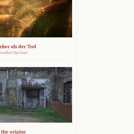
ärker als der Tod
 Josefine Marchart
the origins