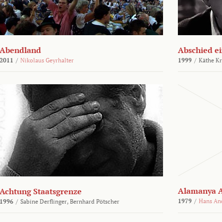
Abendland
Abschied ei
2011
/
Nikolaus Geyrhalter
1999
/
Käthe Kr
Alamanya A
Achtung Staatsgrenze
1979
/
Hans An
1996
/
Sabine Derflinger,
Bernhard Pötscher