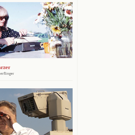
arzer
erflinger