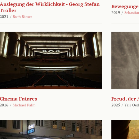
Auslegung der Wirklichkeit - Georg Stefan
Bewegungen
Troller
2019
/
Sebasti
2021
/
Ruth Rieser
Cinema Futures
Freud, der 
2016
/
Michael Palm
2025
/
Yair Qed