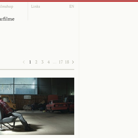
ilmshop
Links
EN
rfilme
1
2
3
4
…
17
18