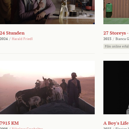
24 Stunden
27 Storeys 
2024
/
Harald Friedl
2023
/
Bianca G
Film online erhäl
7915 KM
A Boy's Life
2008
/
Nikolaus Geyrhalter
2023
/
Florian 