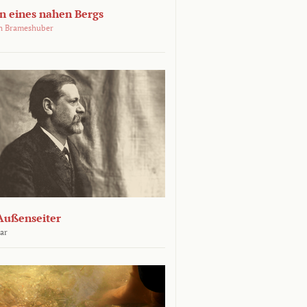
 eines nahen Bergs
an Brameshuber
Außenseiter
ar