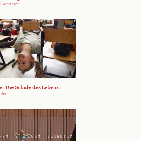
 Gierlinger
r Die Schule des Lebens
ttler