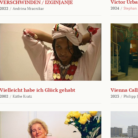
Victor Urba
VERSCHWINDEN / IZGINJANJE
2024
/
Stephan
2022
/
Andrina Mracnikar
Vielleicht habe ich Glück gehabt
Vienna Call
2002
/
Käthe Kratz
2023
/
Philipp 