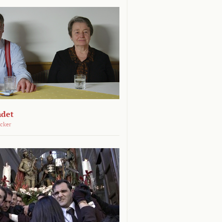
ndet
öcker