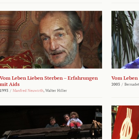
Vom Leben Lieben Sterben – Erfahrungen
Vom Leben 
mit Aids
2003
/
Bernadet
1993
/
Manfred Neuwirth
,
Walter Hiller