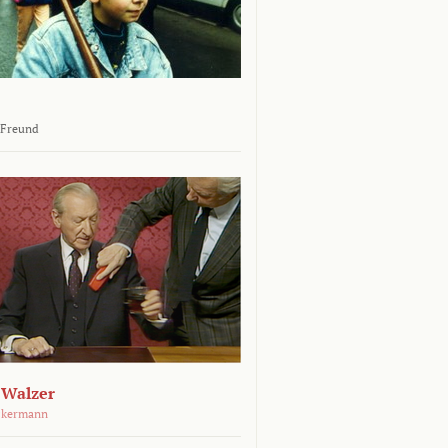
 Freund
 Walzer
ckermann