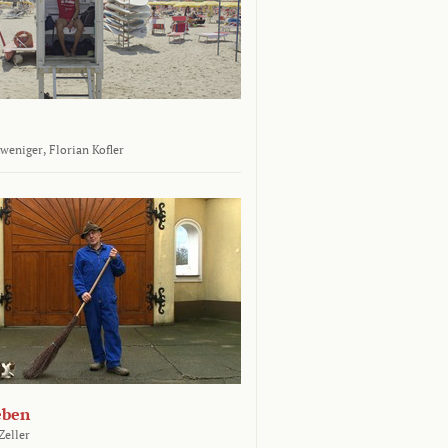
tweniger,
Florian Kofler
eben
Zeller