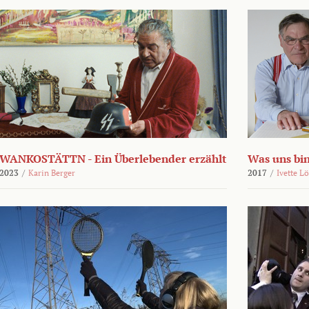
WANKOSTÄTTN - Ein Überlebender erzählt
Was uns bi
2023
/
Karin Berger
2017
/
Ivette L