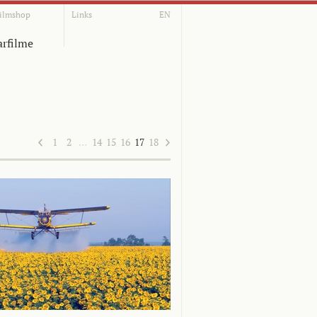
ilmshop
Links
EN
rfilme
1
2
…
14
15
16
17
18