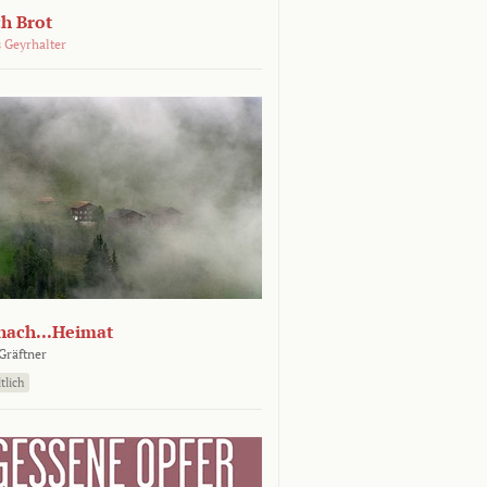
ch Brot
 Geyrhalter
nach...Heimat
Gräftner
tlich