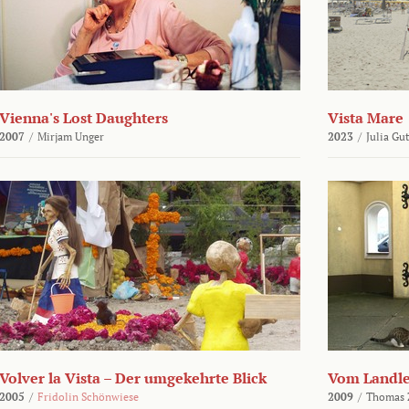
Vienna's Lost Daughters
Vista Mare
2007
/
Mirjam Unger
2023
/
Julia Gu
Volver la Vista – Der umgekehrte Blick
Vom Landl
2005
/
Fridolin Schönwiese
2009
/
Thomas 