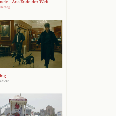
ncic – Ans Ende der Welt
 Herzog
ing
Jedicke