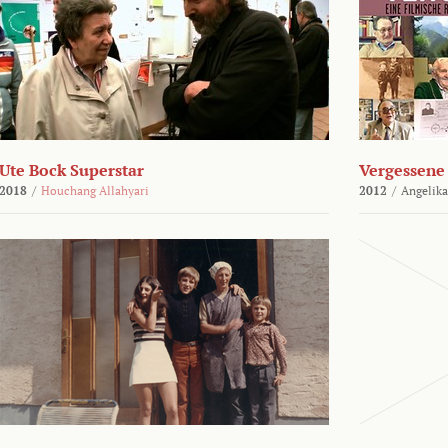
Ute Bock Superstar
Vergessene 
2018
/
Houchang Allahyari
2012
/
Angelika