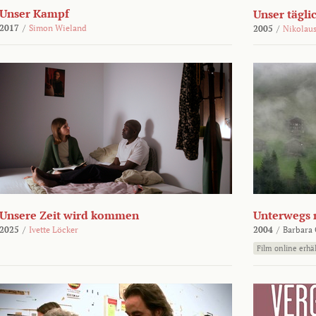
Unser Kampf
Unser tägli
2017
/
Simon Wieland
2005
/
Nikolaus
Unsere Zeit wird kommen
Unterwegs 
2025
/
Ivette Löcker
2004
/
Barbara 
Film online erhäl