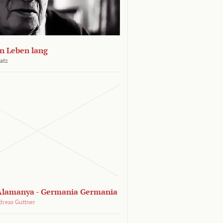
n Leben lang
atz
lamanya - Germania Germania
dreas Guttner