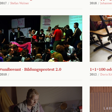
2017
/
Stefan Wolner
2018
/
Johannes
#unibrennt - Bildungsprotest 2.0
1+1=100 ode
2010
/
2012
/
Doris Ki