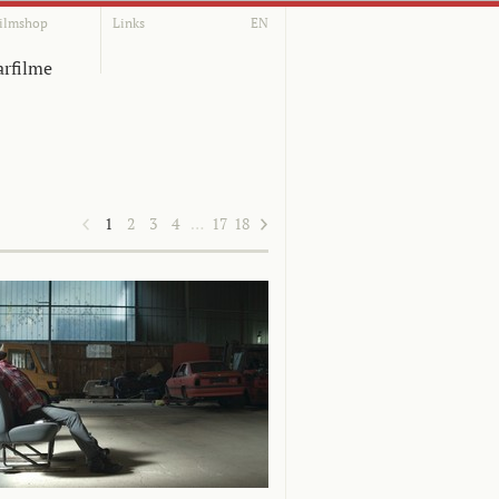
ilmshop
Links
EN
rfilme
1
2
3
4
…
17
18