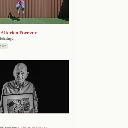
- Alterlaa Forever
leissinger
tlich
Weigensamer,
Christian Krönes