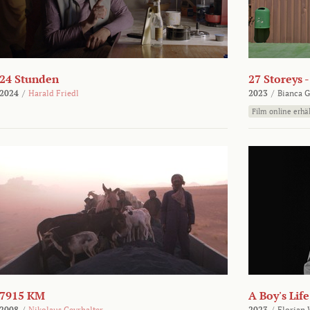
24 Stunden
27 Storeys 
2024
/
Harald Friedl
2023
/
Bianca G
Film online erhäl
7915 KM
A Boy's Life
2008
/
Nikolaus Geyrhalter
2023
/
Florian 