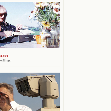
arzer
erflinger