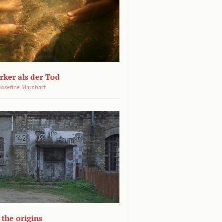
ärker als der Tod
 Josefine Marchart
the origins