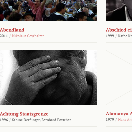
Abendland
Abschied ei
2011
/
Nikolaus Geyrhalter
1999
/
Käthe Kr
Alamanya A
Achtung Staatsgrenze
1979
/
Hans An
1996
/
Sabine Derflinger,
Bernhard Pötscher