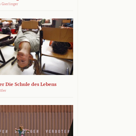
 Gierlinger
r Die Schule des Lebens
ttler