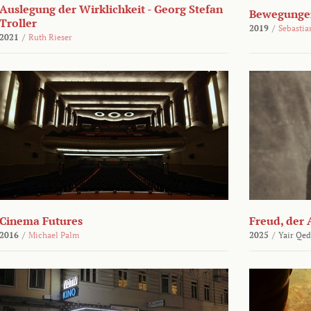
Auslegung der Wirklichkeit - Georg Stefan
Bewegungen
Troller
2019
/
Sebasti
2021
/
Ruth Rieser
Cinema Futures
Freud, der 
2016
/
Michael Palm
2025
/
Yair Qed