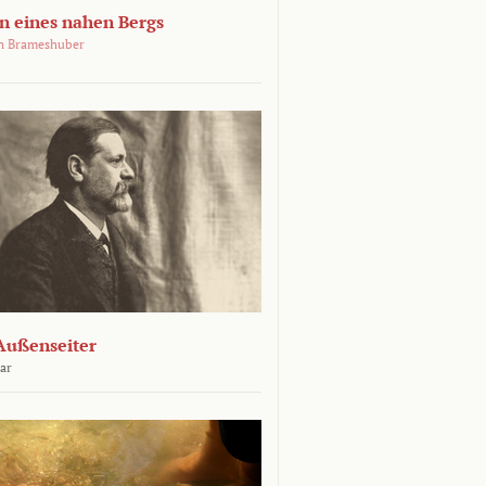
 eines nahen Bergs
an Brameshuber
Außenseiter
ar