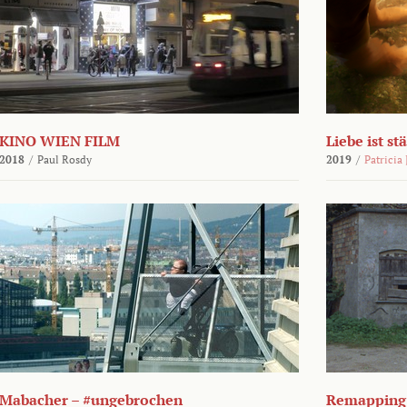
KINO WIEN FILM
Liebe ist st
2018
/
Paul Rosdy
2019
/
Patricia
Mabacher – #ungebrochen
Remapping 