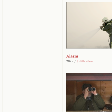
Alarm
2025
/
Judith Zdesar