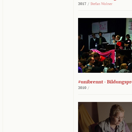
2017
/
Stefan Wolner
#unibrennt - Bildungspr
2010
/