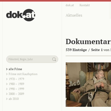
dok.at
Kontakt
Aktuelles
Dokumentar
539 Einträge
/
Seite 1
von 
alle Filme
Filme mit Kaufoption
1970 – 1979
1980 – 1989
1990 – 1999
2000 – 2009
ab 2010