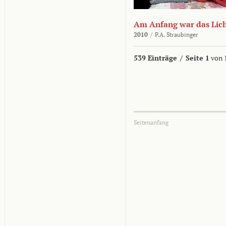
Am Anfang war das Lic
2010
/
P.A. Straubinger
539 Einträge
/
Seite 1
von 
Seitenanfang