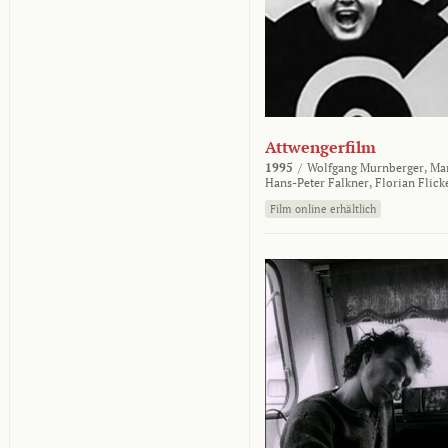
Attwengerfilm
1995
/
Wolfgang Murnberger,
Mar
Hans-Peter Falkner,
Florian Flick
Film online erhältlich