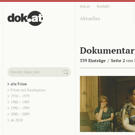
dok.at
Kontakt
Aktuelles
Dokumentar
539 Einträge
/
Seite 2
von 
alle Filme
Filme mit Kaufoption
1970 – 1979
1980 – 1989
1990 – 1999
2000 – 2009
ab 2010