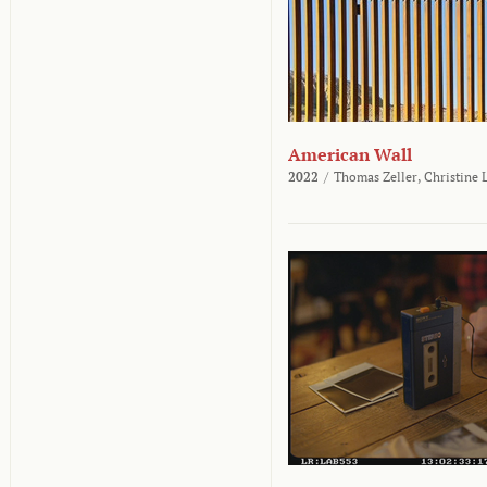
American Wall
2022
/
Thomas Zeller,
Christine 