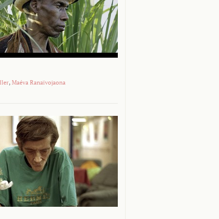
ller
,
Maéva Ranaïvojaona