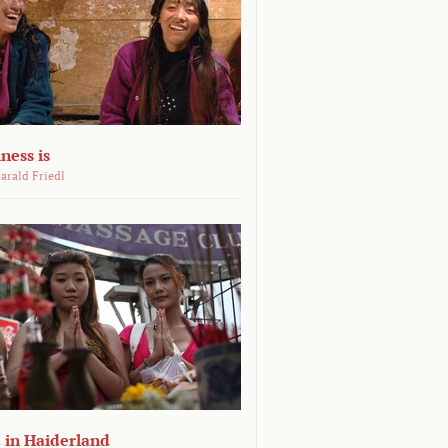
ness is
arald Friedl
 in Haiderland