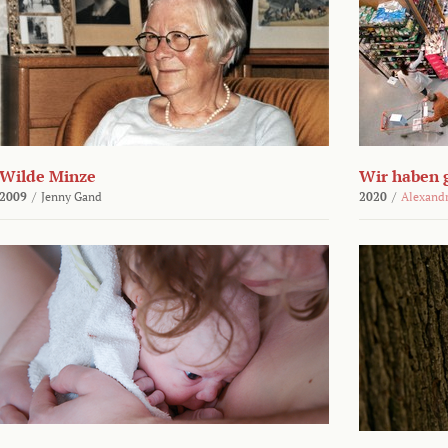
Wilde Minze
Wir haben 
2009
/
Jenny Gand
2020
/
Alexand