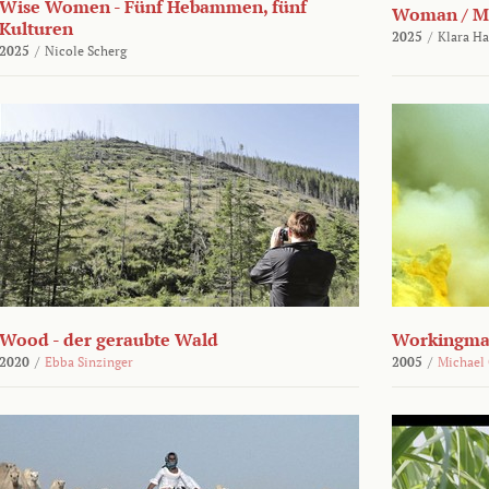
Wise Women - Fünf Hebammen, fünf
Woman / M
Kulturen
2025
/
Klara H
2025
/
Nicole Scherg
Wood - der geraubte Wald
Workingma
2020
/
Ebba Sinzinger
2005
/
Michael