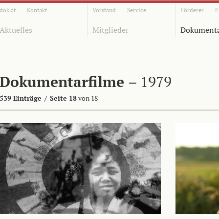
dok.at
Kontakt
Vorstand
Service
Förderer
F
Aktuelles
Mitglieder
Dokumenta
Dokumentarfilme
– 1979
539 Einträge
/
Seite 18
von 18