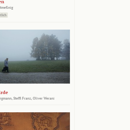
en
atmeßnig
tlich
Erde
ergmann,
Steffi Franz,
Oliver Werani