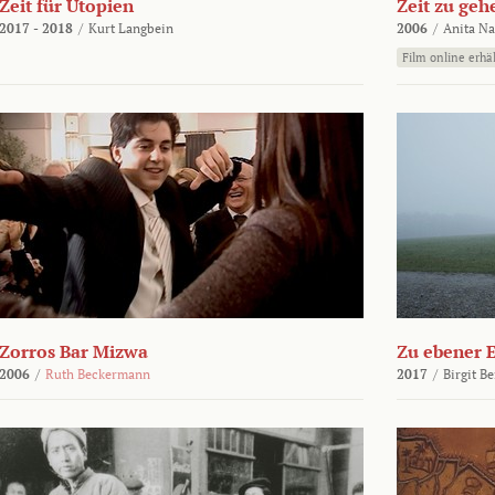
Zeit für Utopien
Zeit zu geh
2017 - 2018
/
Kurt Langbein
2006
/
Anita N
Film online erhäl
Zorros Bar Mizwa
Zu ebener 
2006
/
Ruth Beckermann
2017
/
Birgit B