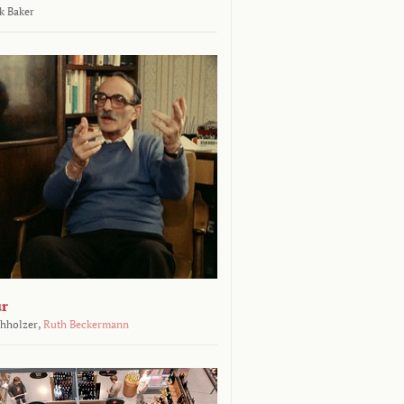
k Baker
ur
chholzer,
Ruth Beckermann