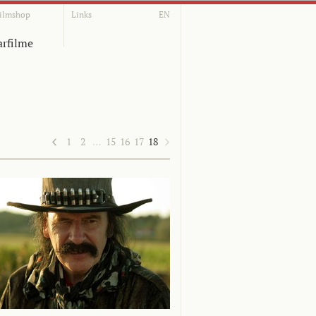
ilmshop
Links
EN
rfilme
1
2
…
15
16
17
18