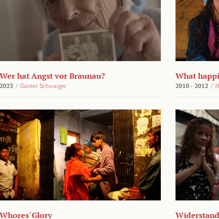
Wer hat Angst vor Braunau?
What happi
2023
/
Günter Schwaiger
2010 - 2012
/
H
Whores´Glory
Widerstand