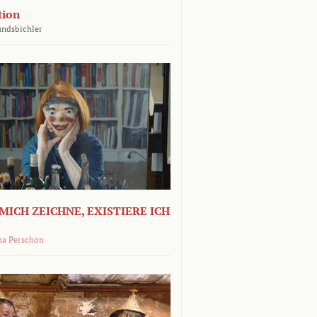
tion
undsbichler
MICH ZEICHNE, EXISTIERE ICH
na Perschon