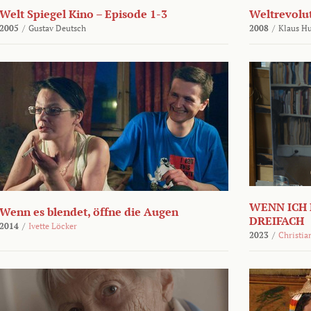
Welt Spiegel Kino – Episode 1-3
Weltrevolu
2005
/
Gustav Deutsch
2008
/
Klaus H
WENN ICH 
Wenn es blendet, öffne die Augen
DREIFACH
2014
/
Ivette Löcker
2023
/
Christia