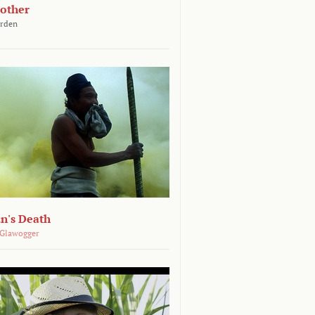
other
arden
n's Death
 Glawogger