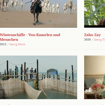
Wüstenschiffe - Von Kamelen und
Zaho Zay
Menschen
2020
/
Georg Ti
2012
/
Georg Misch