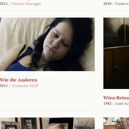
2011
/
Michael Glawogger
2010
/
Frederic
Wie die Anderen
2015
/
Constantin Wulff
Wien Reto
1983
/
Josef Ai