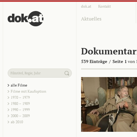
dok.at
Kontakt
Aktuelles
Dokumentar
539 Einträge
/
Seite 1
von 
alle Filme
Filme mit Kaufoption
1970 – 1979
1980 – 1989
1990 – 1999
2000 – 2009
ab 2010