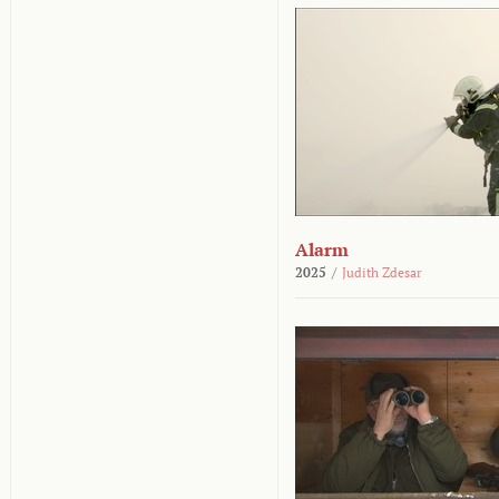
Alarm
2025
/
Judith Zdesar