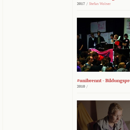
2017
/
Stefan Wolner
#unibrennt - Bildungspr
2010
/