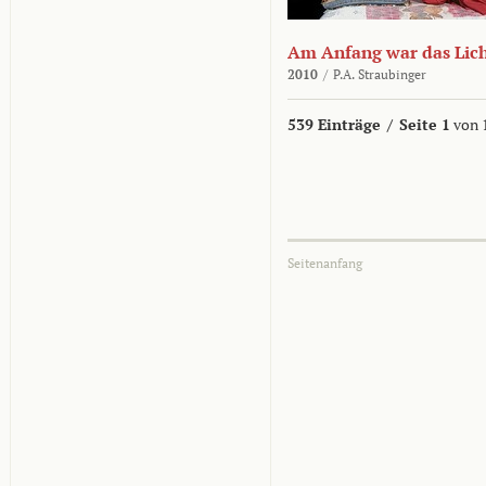
Am Anfang war das Lic
2010
/
P.A. Straubinger
539 Einträge
/
Seite 1
von 
Seitenanfang