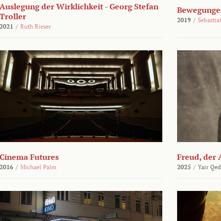
Auslegung der Wirklichkeit - Georg Stefan
Bewegungen
Troller
2019
/
Sebasti
2021
/
Ruth Rieser
Cinema Futures
Freud, der 
2016
/
Michael Palm
2025
/
Yair Qed