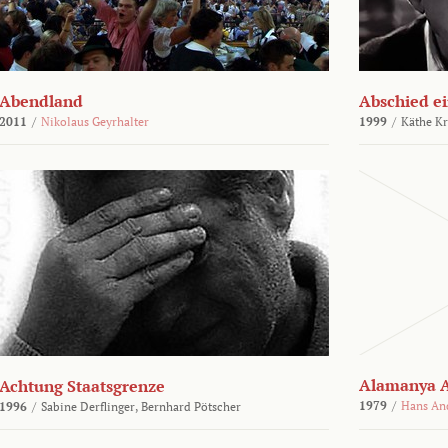
Abendland
Abschied ei
2011
/
Nikolaus Geyrhalter
1999
/
Käthe Kr
Alamanya A
Achtung Staatsgrenze
1979
/
Hans An
1996
/
Sabine Derflinger,
Bernhard Pötscher