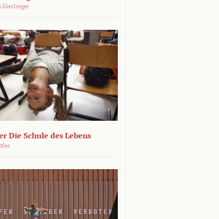
 Gierlinger
r Die Schule des Lebens
ttler