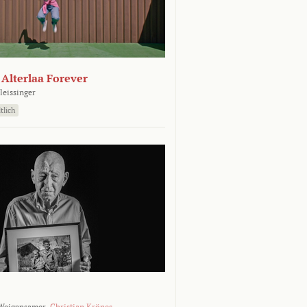
- Alterlaa Forever
leissinger
tlich
Weigensamer,
Christian Krönes