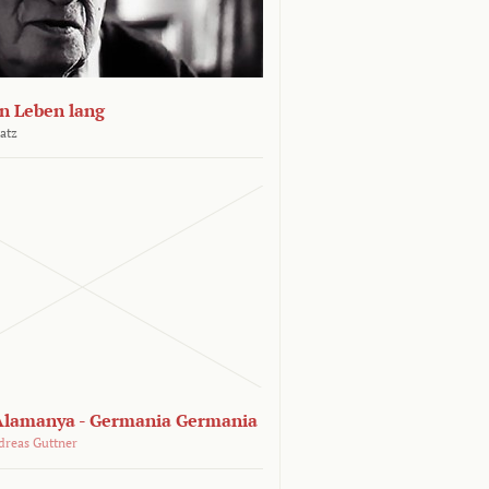
n Leben lang
atz
lamanya - Germania Germania
dreas Guttner