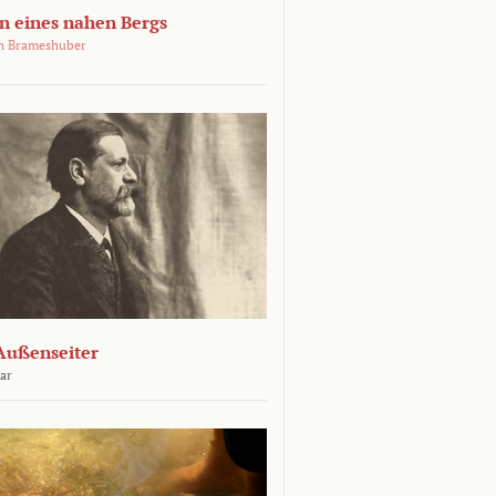
 eines nahen Bergs
an Brameshuber
Außenseiter
ar