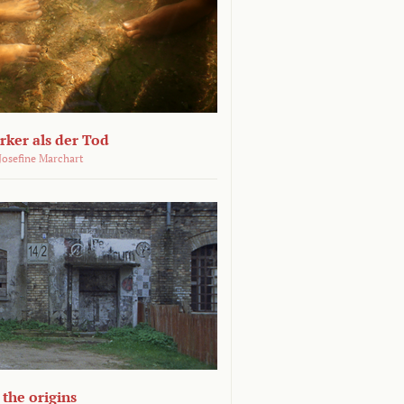
ärker als der Tod
 Josefine Marchart
the origins