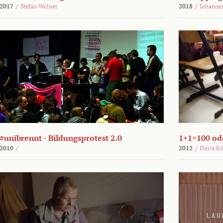
2017
/
Stefan Wolner
2018
/
Johannes
#unibrennt - Bildungsprotest 2.0
1+1=100 ode
2010
/
2012
/
Doris Ki