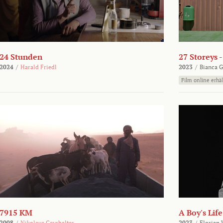
24 Stunden
27 Storeys 
2024
/
Harald Friedl
2023
/
Bianca G
Film online erhäl
7915 KM
A Boy's Life
2008
/
Nikolaus Geyrhalter
2023
/
Florian 