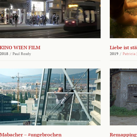
KINO WIEN FILM
Liebe ist st
2018
/
Paul Rosdy
2019
/
Patricia
Mabacher – #ungebrochen
Remapping 