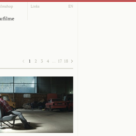
ilmshop
Links
EN
rfilme
1
2
3
4
…
17
18