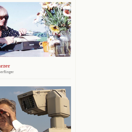
arzer
erflinger