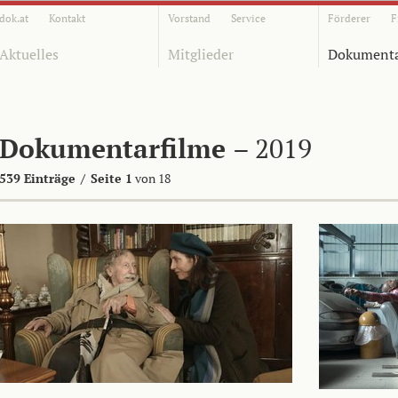
dok.at
Kontakt
Vorstand
Service
Förderer
F
Aktuelles
Mitglieder
Dokumenta
Dokumentarfilme
– 2019
539 Einträge
/
Seite 1
von 18