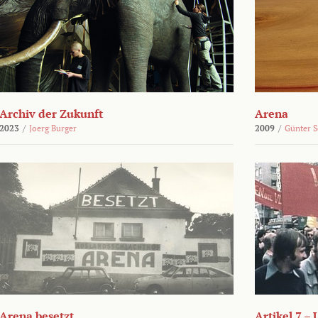
Archiv der Zukunft
Arena
2023
/
Joerg Burger
2009
/
Günter 
Arena besetzt
Artikel 7 –