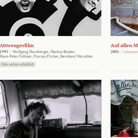
Attwengerfilm
Auf allen 
1995
/
Wolfgang Murnberger,
Markus Binder,
2001
/
Johanne
Hans-Peter Falkner,
Florian Flicker,
Bernhard Weirather
Film online erhältlich