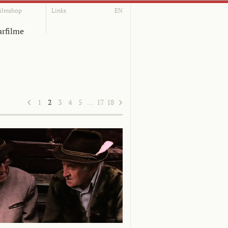
ilmshop
Links
EN
rfilme
1
2
3
4
5
…
17
18