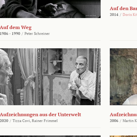
Auf den Ba
2014
/
Doris Ki
Auf dem Weg
1986 - 1990
/
Peter Schreiner
Aufzeichnungen aus der Unterwelt
Aufzeichnu
2020
/
Tizza Covi,
Rainer Frimmel
2006
/
Martin 