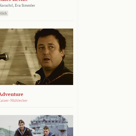
orschil,
Eva Simmler
tlich
Adventure
Kaiser-Mühlecker