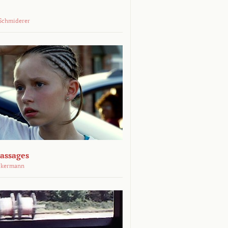
Schmiderer
assages
ckermann