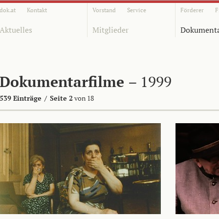
dok.at
Kontakt
Vorstand
Service
Förderer
F
Aktuelles
Mitglieder
Dokumenta
Dokumentarfilme
– 1999
539 Einträge
/
Seite 2
von 18