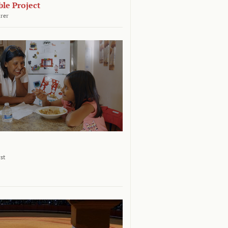
le Project
rer
st