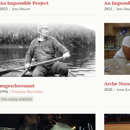
An Impossible Project
An Impossib
2022
/
Jens Meurer
2022
/
Jens Meu
Arche Nora
angeschwemmt
2020
/
Anna Kir
1994
/
Nikolaus Geyrhalter
Film online erhältlich