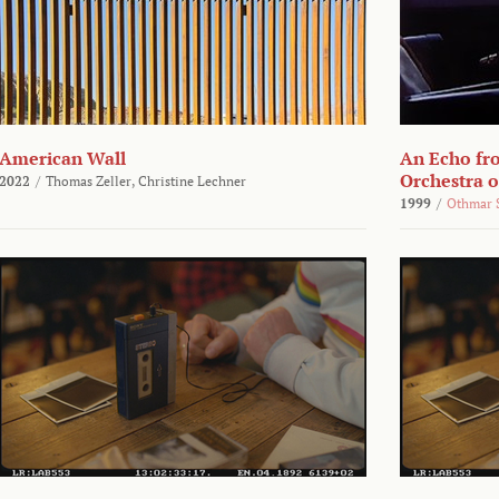
American Wall
An Echo fr
Orchestra 
2022
/
Thomas Zeller,
Christine Lechner
1999
/
Othmar 