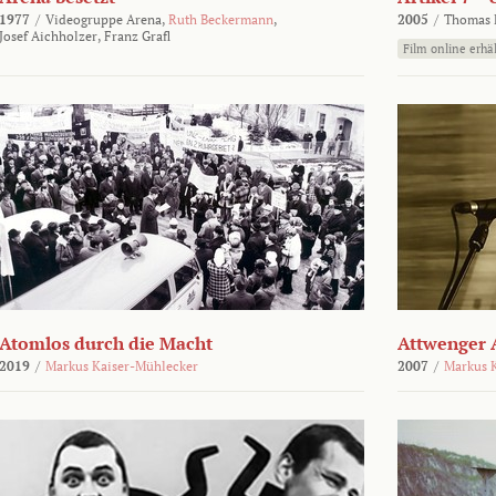
1977
/
Videogruppe Arena,
Ruth Beckermann
,
2005
/
Thomas K
Josef Aichholzer,
Franz Grafl
Film online erhäl
Atomlos durch die Macht
Attwenger 
2019
/
Markus Kaiser-Mühlecker
2007
/
Markus 