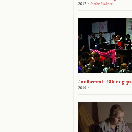
2017
/
Stefan Wolner
#unibrennt - Bildungspr
2010
/