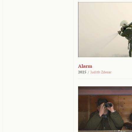
Alarm
2025
/
Judith Zdesar