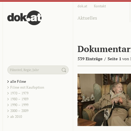
dok.at
Kontakt
Aktuelles
Dokumentar
539 Einträge
/
Seite 1
von 
alle Filme
Filme mit Kaufoption
1970 – 1979
1980 – 1989
1990 – 1999
2000 – 2009
ab 2010