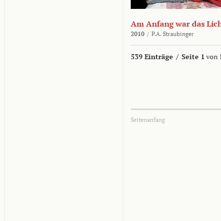
Am Anfang war das Lic
2010
/
P.A. Straubinger
539 Einträge
/
Seite 1
von 
Seitenanfang