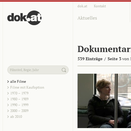
dok.at
Kontakt
Aktuelles
Dokumentar
539 Einträge
/
Seite 3
von 
alle Filme
Filme mit Kaufoption
1970 – 1979
1980 – 1989
1990 – 1999
2000 – 2009
ab 2010