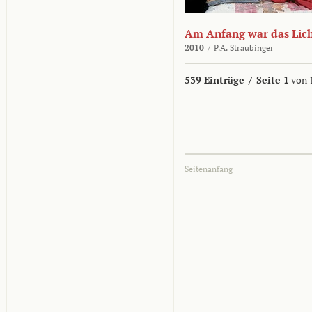
Am Anfang war das Lic
2010
/
P.A. Straubinger
539 Einträge
/
Seite 1
von 
Seitenanfang