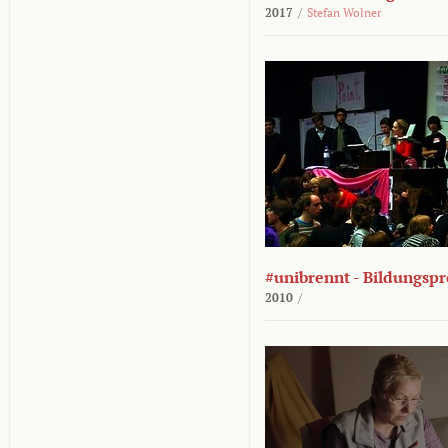
2017
/
Stefan Wolner
#unibrennt - Bildungspr
2010
/