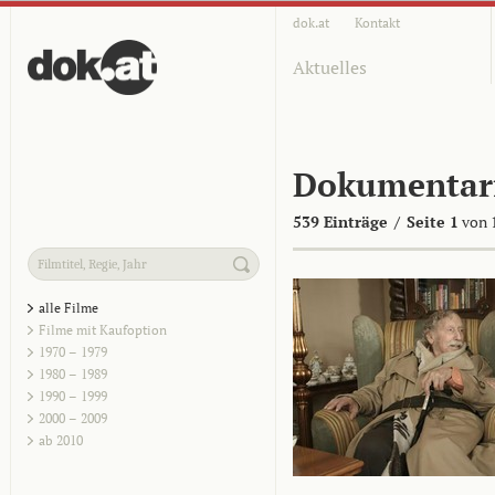
dok.at
Kontakt
Aktuelles
Dokumentar
539 Einträge
/
Seite 1
von 
alle Filme
Filme mit Kaufoption
1970 – 1979
1980 – 1989
1990 – 1999
2000 – 2009
ab 2010