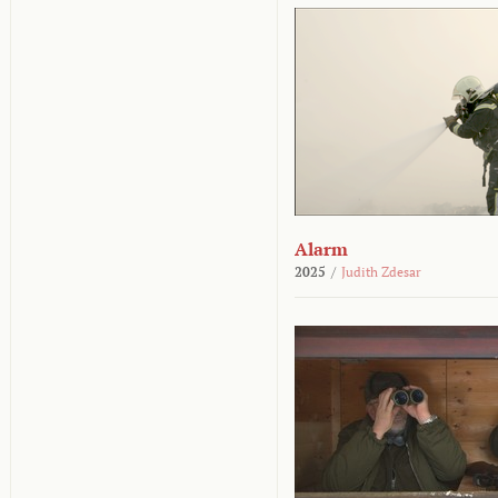
Alarm
2025
/
Judith Zdesar