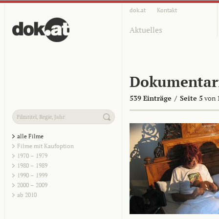
dok.at
Kontakt
Aktuelles
Dokumentar
539 Einträge
/
Seite 5
von 
alle Filme
Filme mit Kaufoption
1970 – 1979
1980 – 1989
1990 – 1999
2000 – 2009
ab 2010