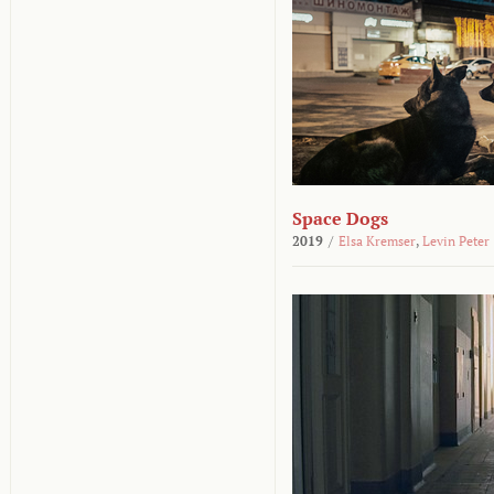
Space Dogs
2019
/
Elsa Kremser
,
Levin Peter