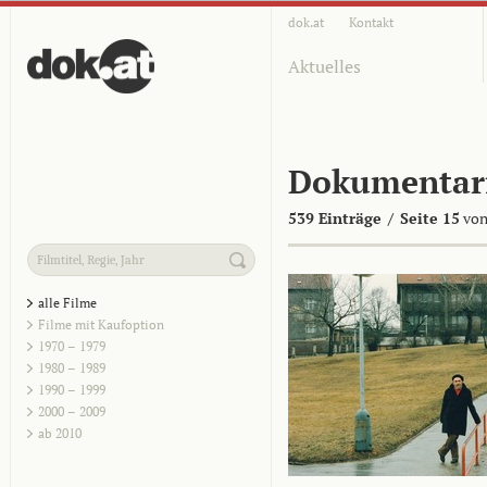
dok.at
Kontakt
Aktuelles
Dokumentar
539 Einträge
/
Seite 15
von
alle Filme
Filme mit Kaufoption
1970 – 1979
1980 – 1989
1990 – 1999
2000 – 2009
ab 2010