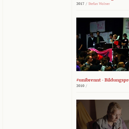
2017
/
Stefan Wolner
#unibrennt - Bildungspr
2010
/