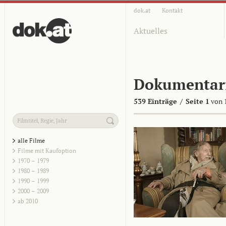
dok.at
Kontakt
Aktuelles
Dokumentar
539 Einträge
/
Seite 1
von 
alle Filme
Filme mit Kaufoption
1970 – 1979
1980 – 1989
1990 – 1999
2000 – 2009
ab 2010