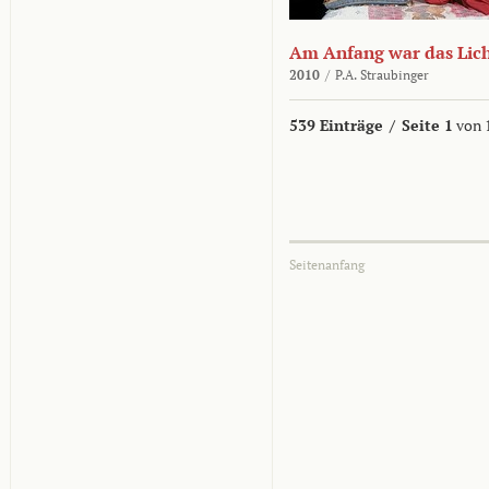
Am Anfang war das Lic
2010
/
P.A. Straubinger
539 Einträge
/
Seite 1
von 
Seitenanfang