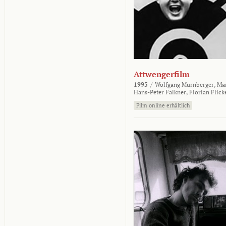
Attwengerfilm
1995
/
Wolfgang Murnberger,
Mar
Hans-Peter Falkner,
Florian Flick
Film online erhältlich