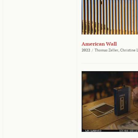
American Wall
2022
/
Thomas Zeller,
Christine 