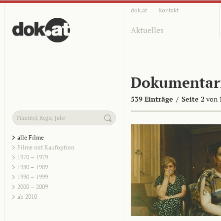
dok.at
Kontakt
Aktuelles
Dokumentar
539 Einträge
/
Seite 2
von 
alle Filme
Filme mit Kaufoption
1970 – 1979
1980 – 1989
1990 – 1999
2000 – 2009
ab 2010