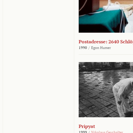
Postadresse: 2640 Schl
1990
/
Egon Humer
Pripyat
1999
/
Nikolaus Geyrhalter