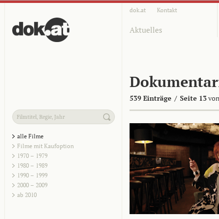
dok.at
Kontakt
Aktuelles
Dokumentar
539 Einträge
/
Seite 13
von
alle Filme
Filme mit Kaufoption
1970 – 1979
1980 – 1989
1990 – 1999
2000 – 2009
ab 2010