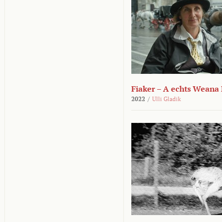
Fiaker – A echts Weana
2022
/
Ulli Gladik