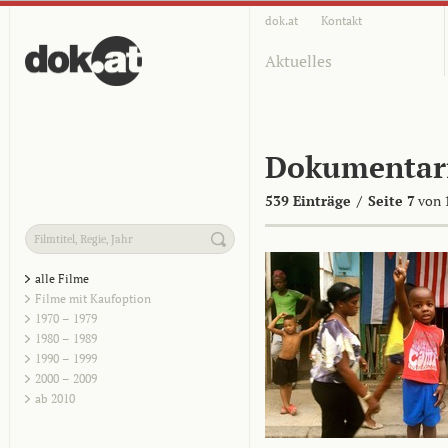
dok.at
Kontakt
Aktuelles
Dokumentar
539 Einträge
/
Seite 7
von 
alle Filme
Filme mit Kaufoption
1970 – 1979
1980 – 1989
1990 – 1999
2000 – 2009
ab 2010