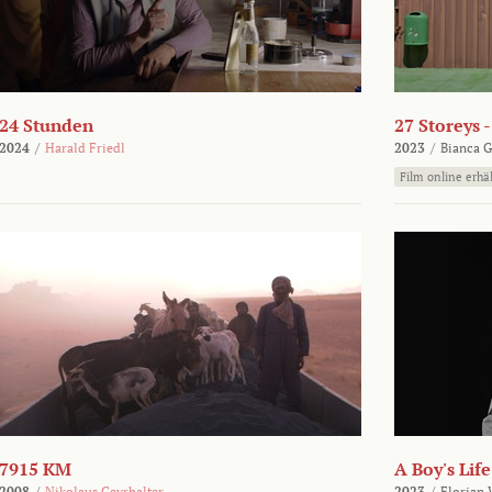
24 Stunden
27 Storeys 
2024
/
Harald Friedl
2023
/
Bianca G
Film online erhäl
7915 KM
A Boy's Life
2008
/
Nikolaus Geyrhalter
2023
/
Florian 