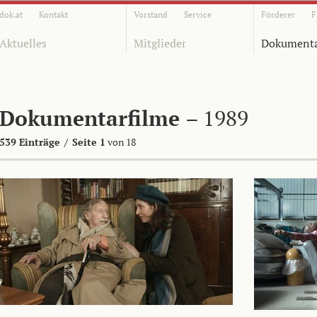
dok.at
Kontakt
Vorstand
Service
Förderer
F
Aktuelles
Mitglieder
Dokumenta
Dokumentarfilme
– 1989
539 Einträge
/
Seite 1
von 18