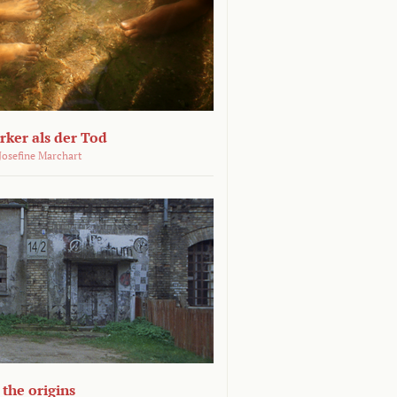
ärker als der Tod
 Josefine Marchart
the origins