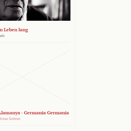
n Leben lang
atz
lamanya - Germania Germania
dreas Guttner