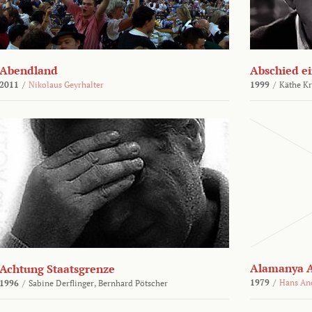
Abendland
Abschied ei
2011
/
Nikolaus Geyrhalter
1999
/
Käthe Kr
Alamanya A
Achtung Staatsgrenze
1979
/
Hans An
1996
/
Sabine Derflinger,
Bernhard Pötscher