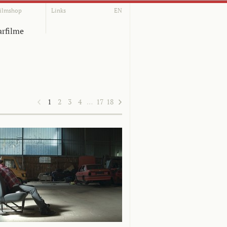
ilmshop
Links
EN
rfilme
1
2
3
4
…
17
18