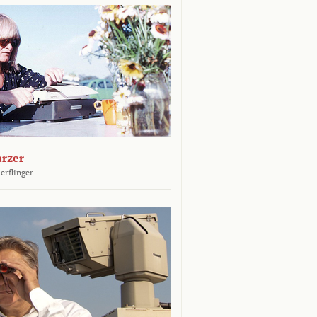
arzer
erflinger