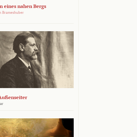
 eines nahen Bergs
an Brameshuber
Außenseiter
ar