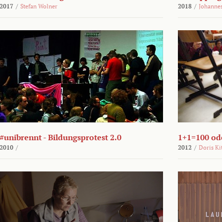
2017
/
Stefan Wolner
2018
/
Johannes
#unibrennt - Bildungsprotest 2.0
1+1=100 ode
2010
/
2012
/
Doris Ki