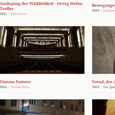
Auslegung der Wirklichkeit - Georg Stefan
Bewegungen
Troller
2019
/
Sebasti
2021
/
Ruth Rieser
Cinema Futures
Freud, der 
2016
/
Michael Palm
2025
/
Yair Qed