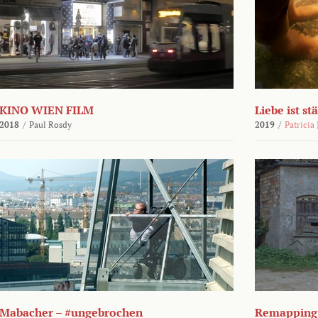
KINO WIEN FILM
Liebe ist st
2018
/
Paul Rosdy
2019
/
Patricia
Mabacher – #ungebrochen
Remapping 