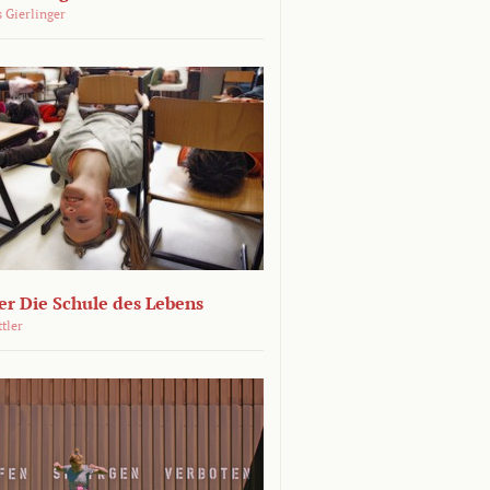
 Gierlinger
r Die Schule des Lebens
ttler