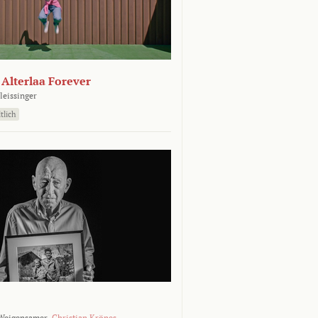
- Alterlaa Forever
leissinger
tlich
Weigensamer,
Christian Krönes