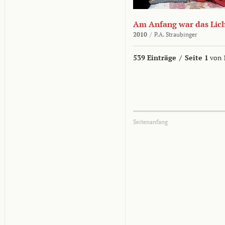
Am Anfang war das Lic
2010
/
P.A. Straubinger
539 Einträge
/
Seite 1
von 
Seitenanfang