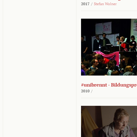
2017
/
Stefan Wolner
#unibrennt - Bildungspr
2010
/