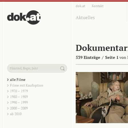
dok.at
Kontakt
Aktuelles
Dokumentar
539 Einträge
/
Seite 1
von 
alle Filme
Filme mit Kaufoption
1970 – 1979
1980 – 1989
1990 – 1999
2000 – 2009
ab 2010