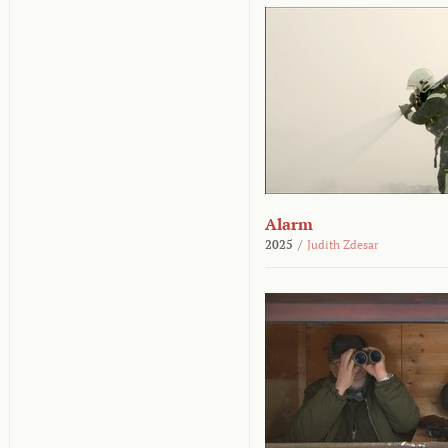
Alarm
2025
/
Judith Zdesar