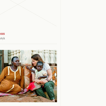
aus
otyk