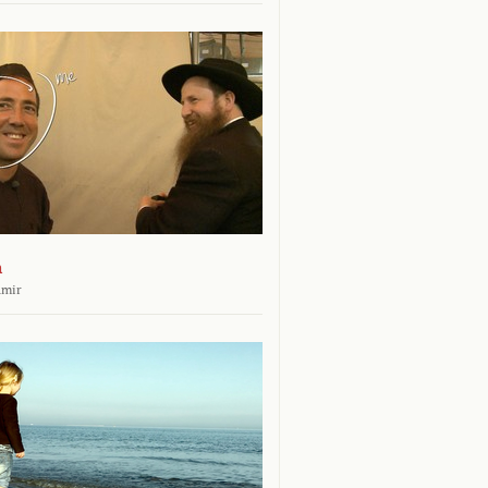
n
amir