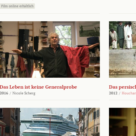
Film online erhältlich
Das Leben ist keine Generalprobe
Das persisc
2016
/
Nicole Scherg
2012
/
Houchan