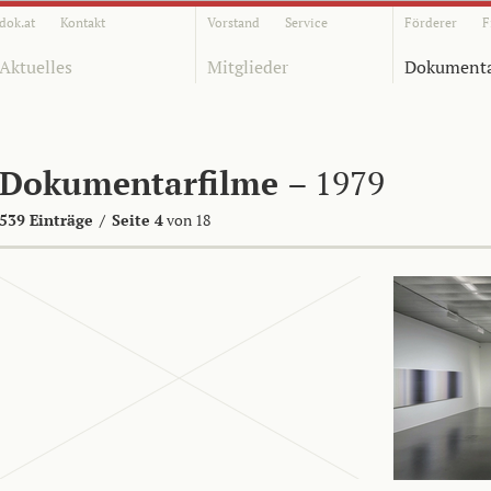
dok.at
Kontakt
Vorstand
Service
Förderer
F
Aktuelles
Mitglieder
Dokumenta
Dokumentarfilme
– 1979
539 Einträge
/
Seite 4
von 18