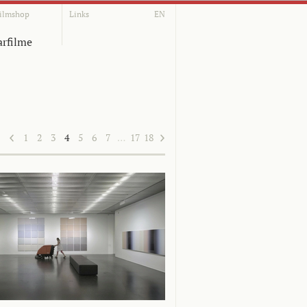
ilmshop
Links
EN
rfilme
1
2
3
4
5
6
7
…
17
18