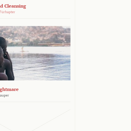
d Cleansing
Fürhapter
ightmare
Sauper