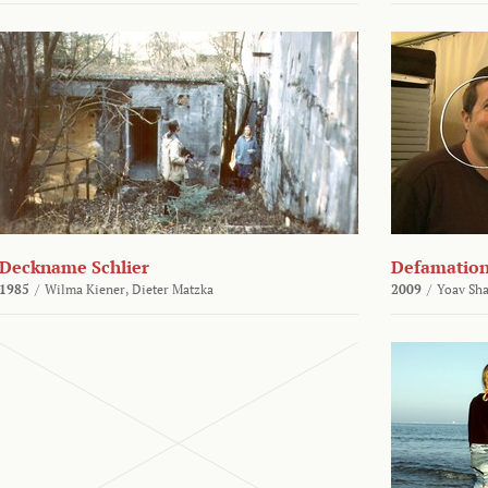
Deckname Schlier
Defamatio
1985
/
Wilma Kiener,
Dieter Matzka
2009
/
Yoav Sh