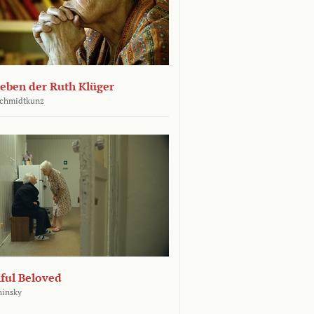
leben der Ruth Klüger
Schmidtkunz
ful Beloved
hinsky