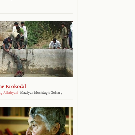
he Krokodil
g Allahyari
,
Maziyar Moshtagh Gohary