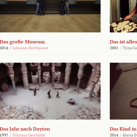
Das große Museum
Das ist alles
2014
/
Johannes Holzhausen
2001
/
Tizza Co
Das Jahr nach Dayton
Das Kind in
1997
/
Nikolaus Geyrhalter
2014
/
Gloria D