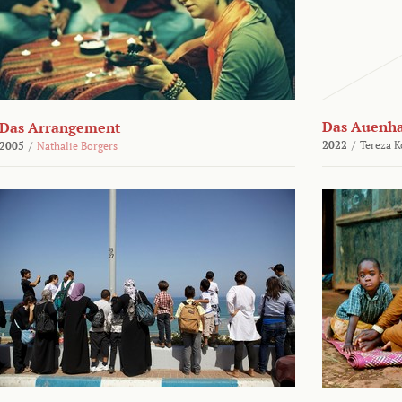
Das Auenh
Das Arrangement
2022
/
Tereza K
2005
/
Nathalie Borgers