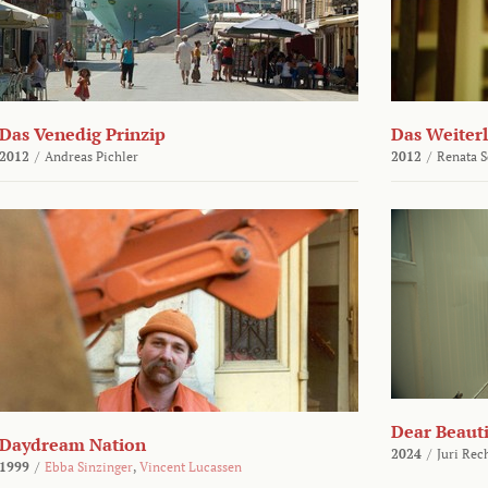
Das Venedig Prinzip
Das Weiter
2012
/
Andreas Pichler
2012
/
Renata 
Dear Beauti
Daydream Nation
2024
/
Juri Rec
1999
/
Ebba Sinzinger
,
Vincent Lucassen