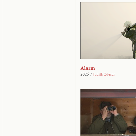
Alarm
2025
/
Judith Zdesar