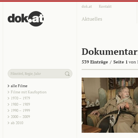
dok.at
Kontakt
Aktuelles
Dokumentar
539 Einträge
/
Seite 1
von 
alle Filme
Filme mit Kaufoption
1970 – 1979
1980 – 1989
1990 – 1999
2000 – 2009
ab 2010