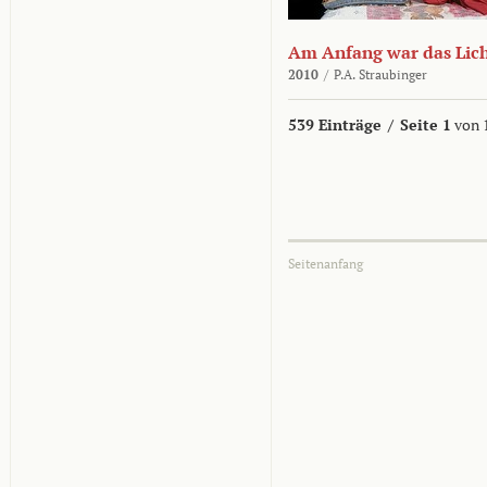
Am Anfang war das Lic
2010
/
P.A. Straubinger
539 Einträge
/
Seite 1
von 
Seitenanfang