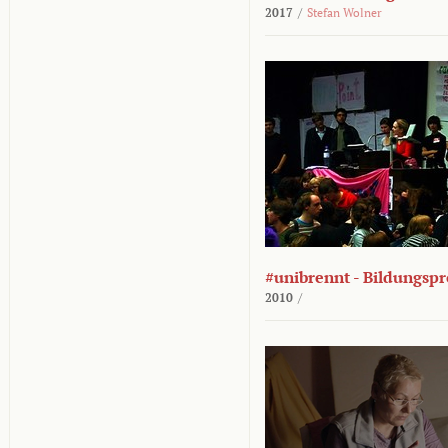
2017
/
Stefan Wolner
#unibrennt - Bildungspr
2010
/