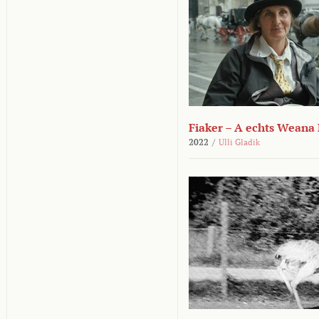
Fiaker – A echts Weana
2022
/
Ulli Gladik