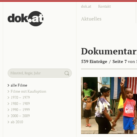
dok.at
Kontakt
Aktuelles
Dokumentar
539 Einträge
/
Seite 7
von 
alle Filme
Filme mit Kaufoption
1970 – 1979
1980 – 1989
1990 – 1999
2000 – 2009
ab 2010