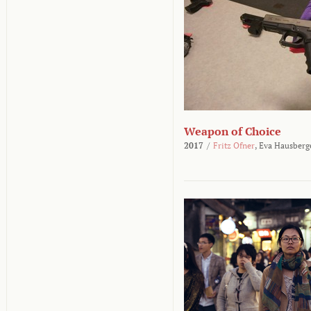
Weapon of Choice
2017
/
Fritz Ofner
,
Eva Hausberg