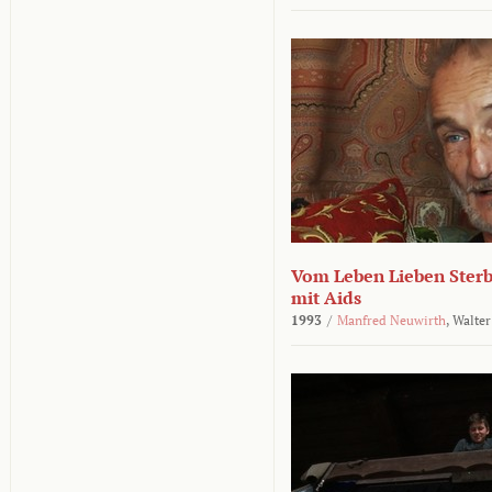
Vom Leben Lieben Sterb
mit Aids
1993
/
Manfred Neuwirth
,
Walter