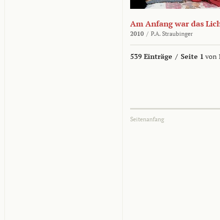
Am Anfang war das Lic
2010
/
P.A. Straubinger
539 Einträge
/
Seite 1
von 
Seitenanfang