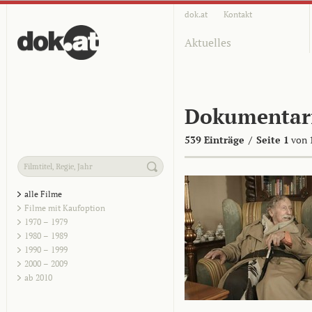
dok.at
Kontakt
Aktuelles
Dokumentar
539 Einträge
/
Seite 1
von 
alle Filme
Filme mit Kaufoption
1970 – 1979
1980 – 1989
1990 – 1999
2000 – 2009
ab 2010