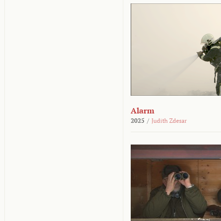
Alarm
2025
/
Judith Zdesar