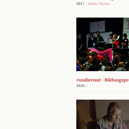
2017
/
Stefan Wolner
#unibrennt - Bildungspr
2010
/