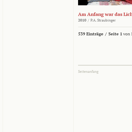
Am Anfang war das Lic
2010
/
P.A. Straubinger
539 Einträge
/
Seite 1
von 
Seitenanfang