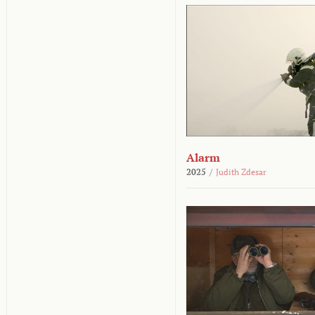
Alarm
2025
/
Judith Zdesar