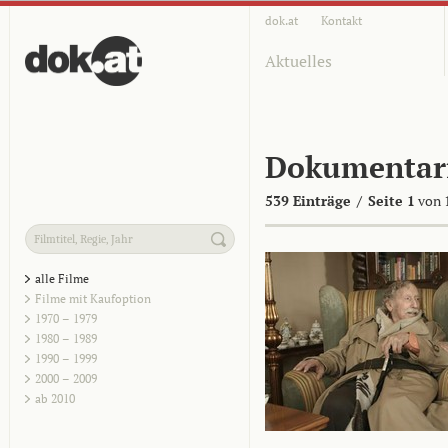
dok.at
Kontakt
Aktuelles
Dokumentar
539 Einträge
/
Seite 1
von 
alle Filme
Filme mit Kaufoption
1970 – 1979
1980 – 1989
1990 – 1999
2000 – 2009
ab 2010