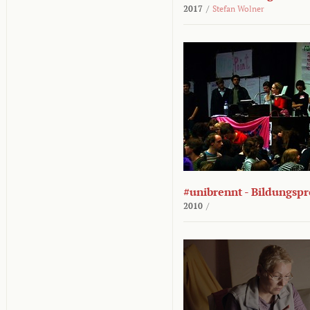
2017
/
Stefan Wolner
#unibrennt - Bildungspr
2010
/