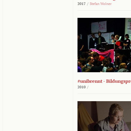
2017
/
Stefan Wolner
#unibrennt - Bildungspr
2010
/