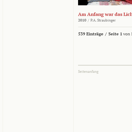
Am Anfang war das Lic
2010
/
P.A. Straubinger
539 Einträge
/
Seite 1
von 
Seitenanfang