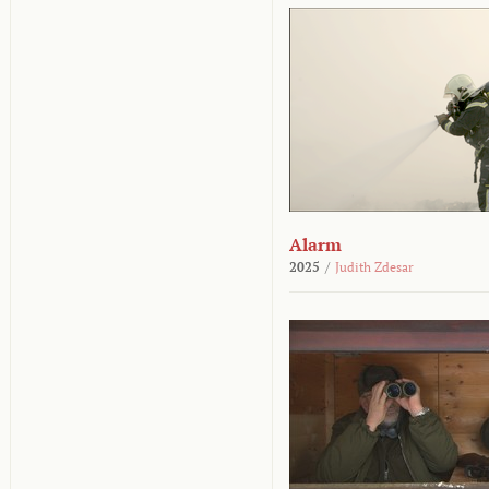
Alarm
2025
/
Judith Zdesar