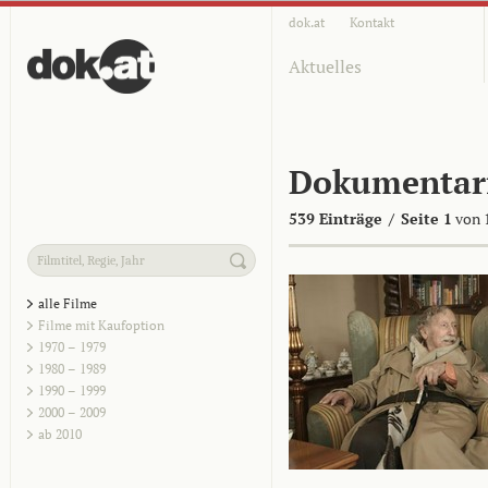
dok.at
Kontakt
Aktuelles
Dokumentar
539 Einträge
/
Seite 1
von 
alle Filme
Filme mit Kaufoption
1970 – 1979
1980 – 1989
1990 – 1999
2000 – 2009
ab 2010