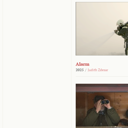
Alarm
2025
/
Judith Zdesar