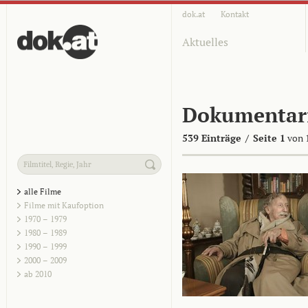
dok.at
Kontakt
Aktuelles
Dokumentar
539 Einträge
/
Seite 1
von 
alle Filme
Filme mit Kaufoption
1970 – 1979
1980 – 1989
1990 – 1999
2000 – 2009
ab 2010