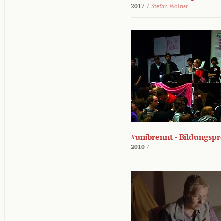
2017
/
Stefan Wolner
#unibrennt - Bildungspr
2010
/