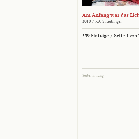
Am Anfang war das Lic
2010
/
P.A. Straubinger
539 Einträge
/
Seite 1
von 
Seitenanfang