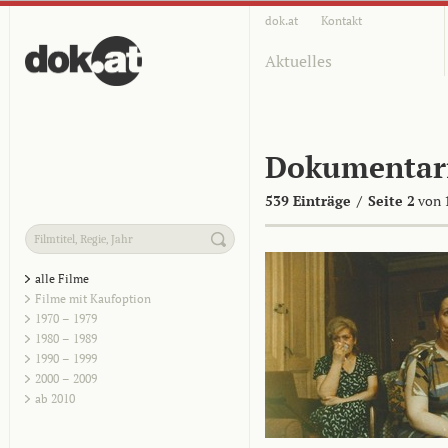
dok.at
Kontakt
Aktuelles
Dokumentar
539 Einträge
/
Seite 2
von 
alle Filme
Filme mit Kaufoption
1970 – 1979
1980 – 1989
1990 – 1999
2000 – 2009
ab 2010