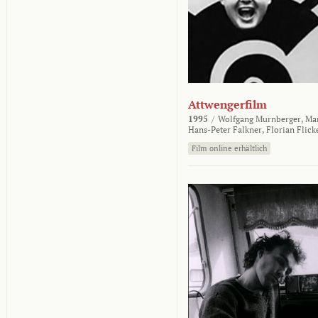
Attwengerfilm
1995
/
Wolfgang Murnberger,
Mar
Hans-Peter Falkner,
Florian Flick
Film online erhältlich