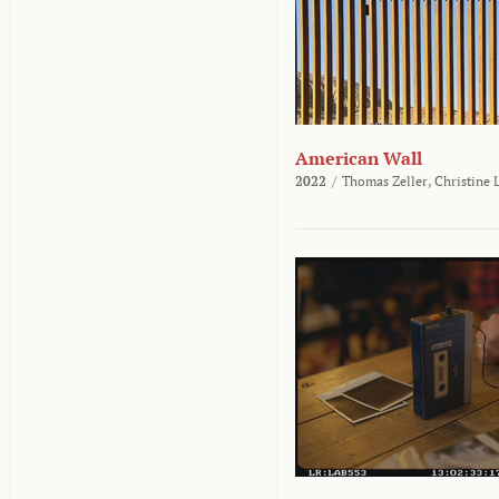
American Wall
2022
/
Thomas Zeller,
Christine 