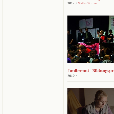
2017
/
Stefan Wolner
#unibrennt - Bildungspr
2010
/