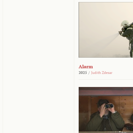
Alarm
2025
/
Judith Zdesar