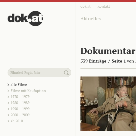
dok.at
Kontakt
Aktuelles
Dokumentar
539 Einträge
/
Seite 1
von 
alle Filme
Filme mit Kaufoption
1970 – 1979
1980 – 1989
1990 – 1999
2000 – 2009
ab 2010