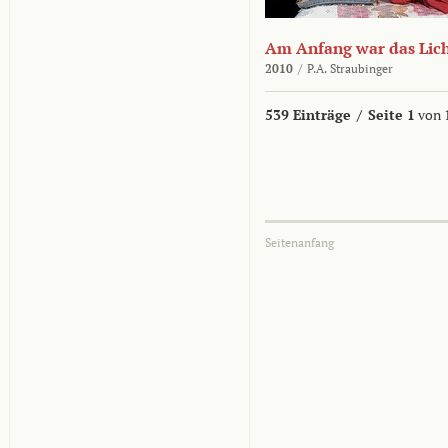
Am Anfang war das Lic
2010
/
P.A. Straubinger
539 Einträge
/
Seite 1
von 
Seitenanfang