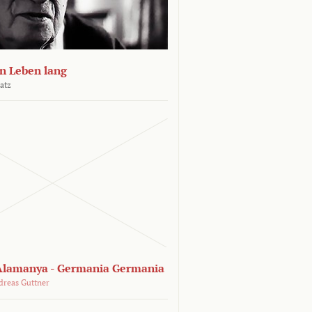
n Leben lang
atz
lamanya - Germania Germania
dreas Guttner