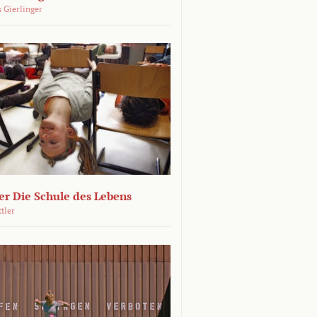
 Gierlinger
r Die Schule des Lebens
ttler