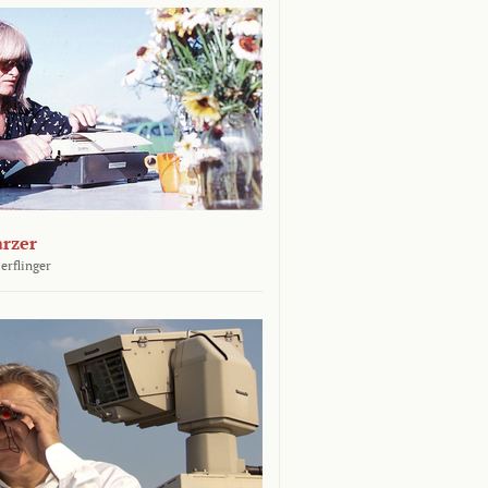
arzer
erflinger