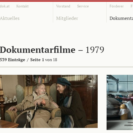
dok.at
Kontakt
Vorstand
Service
Förderer
F
Aktuelles
Mitglieder
Dokumenta
Dokumentarfilme
– 1979
539 Einträge
/
Seite 1
von 18