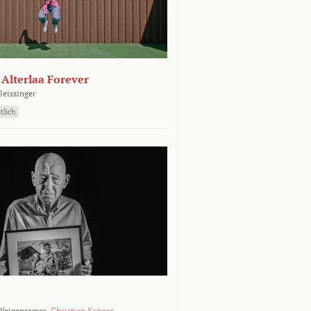
- Alterlaa Forever
leissinger
tlich
Weigensamer,
Christian Krönes