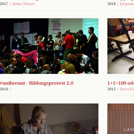
2017
/
Stefan Wolner
2018
/
Johannes
#unibrennt - Bildungsprotest 2.0
1+1=100 ode
2010
/
2012
/
Doris Ki