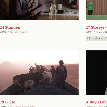
24 Stunden
27 Storeys 
2024
/
Harald Friedl
2023
/
Bianca G
Film online erhäl
7915 KM
A Boy's Life
2008
/
Nikolaus Geyrhalter
2023
/
Florian 