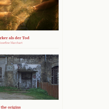
ärker als der Tod
 Josefine Marchart
the origins