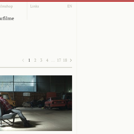
ilmshop
Links
EN
rfilme
1
2
3
4
…
17
18