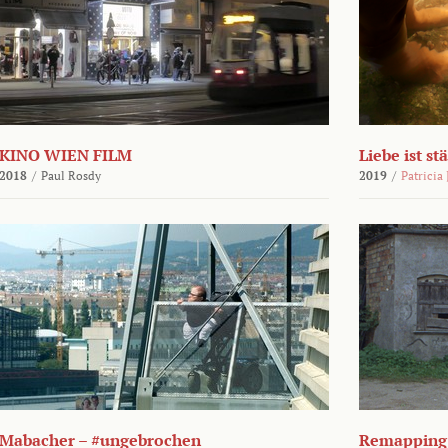
KINO WIEN FILM
Liebe ist st
2018
/
Paul Rosdy
2019
/
Patricia
Mabacher – #ungebrochen
Remapping 