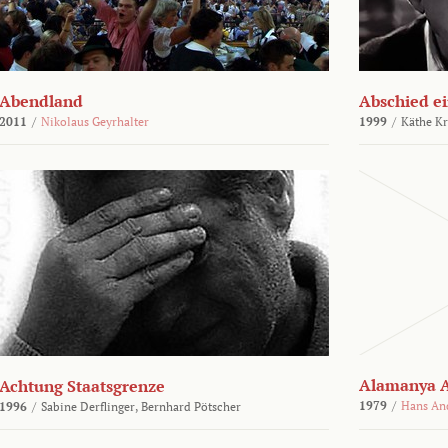
Abendland
Abschied ei
2011
/
Nikolaus Geyrhalter
1999
/
Käthe Kr
Alamanya A
Achtung Staatsgrenze
1979
/
Hans An
1996
/
Sabine Derflinger,
Bernhard Pötscher