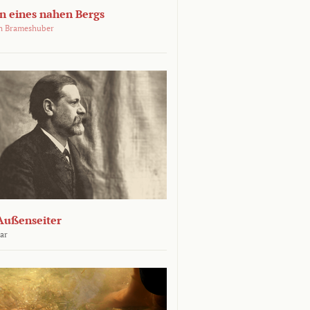
 eines nahen Bergs
an Brameshuber
Außenseiter
ar