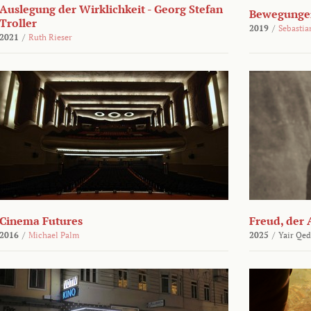
Auslegung der Wirklichkeit - Georg Stefan
Bewegungen
Troller
2019
/
Sebasti
2021
/
Ruth Rieser
Cinema Futures
Freud, der 
2016
/
Michael Palm
2025
/
Yair Qed