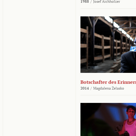
1988
/
Josef Aichholzer
Botschafter des Erinner
2014
/
Magdalena Żelasko