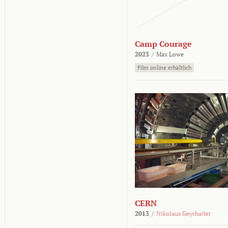
Camp Courage
2023
/
Max Lowe
Film online erhältlich
CERN
2013
/
Nikolaus Geyrhalter