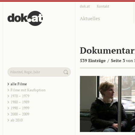
dok.at
Kontakt
Aktuelles
Dokumentar
539 Einträge
/
Seite 3
von 
alle Filme
Filme mit Kaufoption
1970 – 1979
1980 – 1989
1990 – 1999
2000 – 2009
ab 2010