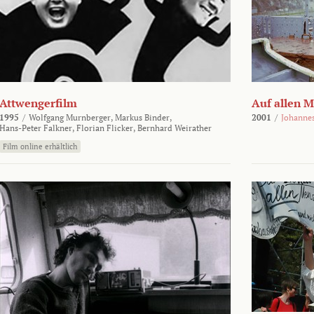
Attwengerfilm
Auf allen 
1995
/
Wolfgang Murnberger,
Markus Binder,
2001
/
Johanne
Hans-Peter Falkner,
Florian Flicker,
Bernhard Weirather
Film online erhältlich