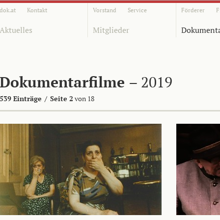
dok.at
Kontakt
Vorstand
Service
Förderer
F
Aktuelles
Mitglieder
Dokumenta
Dokumentarfilme
– 2019
539 Einträge
/
Seite 2
von 18