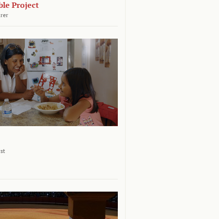
le Project
rer
st