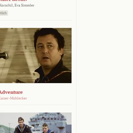
orschil,
Eva Simmler
tlich
Adventure
Kaiser-Mühlecker