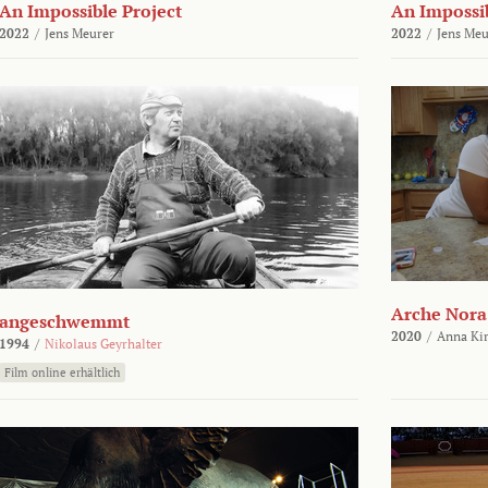
An Impossible Project
An Impossib
2022
/
Jens Meurer
2022
/
Jens Meu
Arche Nora
angeschwemmt
2020
/
Anna Kir
1994
/
Nikolaus Geyrhalter
Film online erhältlich