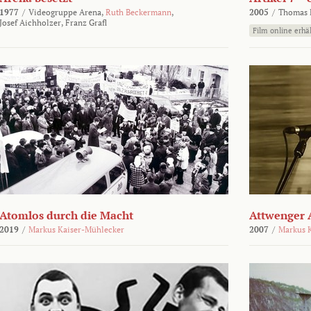
1977
/
Videogruppe Arena,
Ruth Beckermann
,
2005
/
Thomas K
Josef Aichholzer,
Franz Grafl
Film online erhäl
Atomlos durch die Macht
Attwenger 
2019
/
Markus Kaiser-Mühlecker
2007
/
Markus 