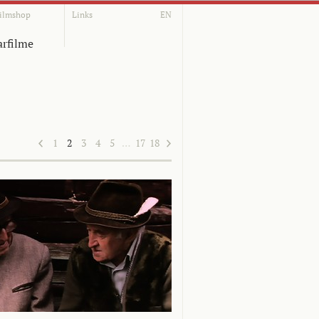
ilmshop
Links
EN
rfilme
1
2
3
4
5
…
17
18