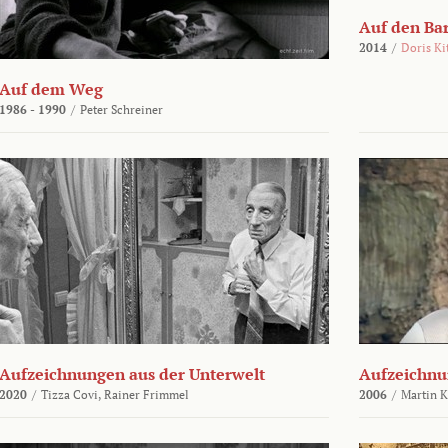
Auf den Ba
2014
/
Doris Ki
Auf dem Weg
1986 - 1990
/
Peter Schreiner
Aufzeichnungen aus der Unterwelt
Aufzeichnu
2020
/
Tizza Covi,
Rainer Frimmel
2006
/
Martin 