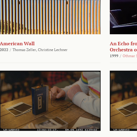
American Wall
An Echo fr
Orchestra 
2022
/
Thomas Zeller,
Christine Lechner
1999
/
Othmar 