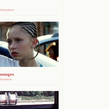
Schmiderer
assages
ckermann