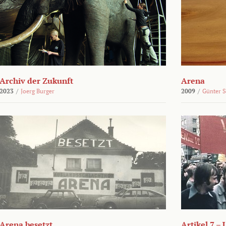
Archiv der Zukunft
Arena
2023
/
Joerg Burger
2009
/
Günter 
Arena besetzt
Artikel 7 –