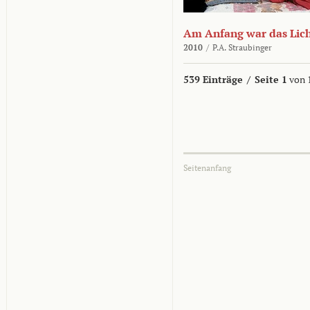
Am Anfang war das Lic
2010
/
P.A. Straubinger
539 Einträge
/
Seite 1
von 
Seitenanfang