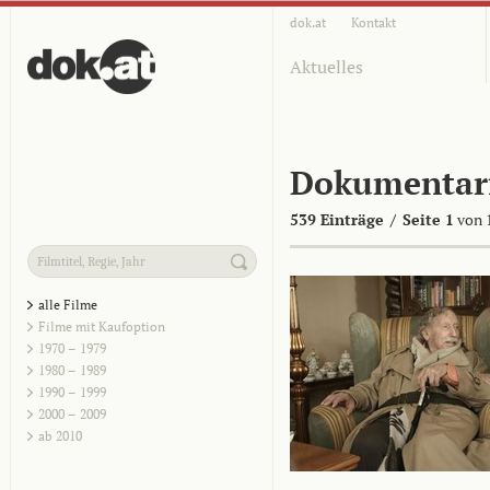
dok.at
Kontakt
Aktuelles
Dokumentar
539 Einträge
/
Seite 1
von 
alle Filme
Filme mit Kaufoption
1970 – 1979
1980 – 1989
1990 – 1999
2000 – 2009
ab 2010