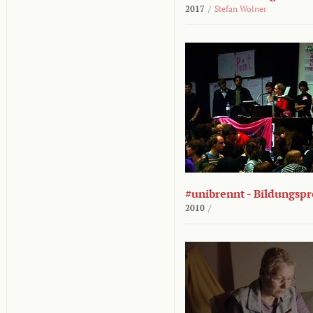
2017
/
Stefan Wolner
#unibrennt - Bildungspr
2010
/