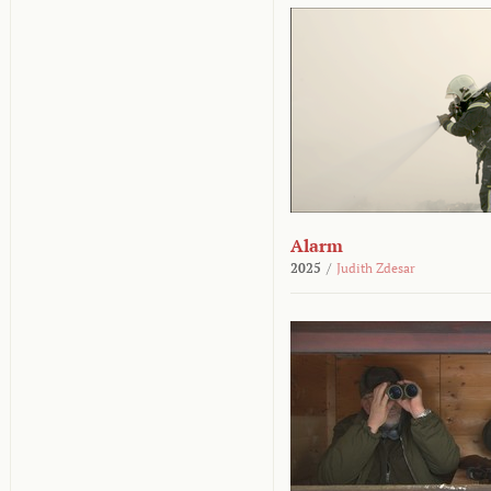
Alarm
2025
/
Judith Zdesar