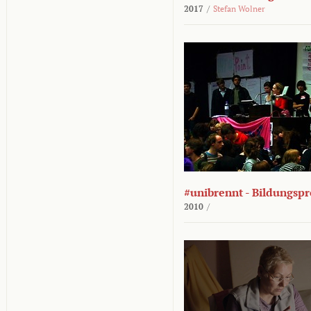
2017
/
Stefan Wolner
#unibrennt - Bildungspr
2010
/