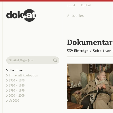
dok.at
Kontakt
Aktuelles
Dokumentar
539 Einträge
/
Seite 1
von 
alle Filme
Filme mit Kaufoption
1970 – 1979
1980 – 1989
1990 – 1999
2000 – 2009
ab 2010