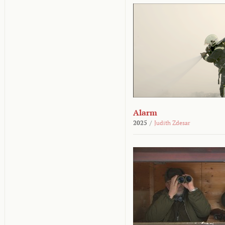
Alarm
2025
/
Judith Zdesar